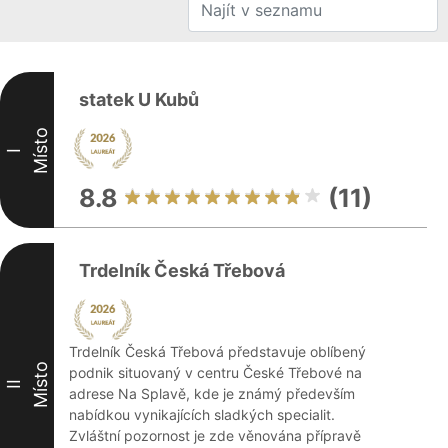
statek U Kubů
Místo
I
8.8
(11)
Trdelník Česká Třebová
Trdelník Česká Třebová představuje oblíbený
Místo
podnik situovaný v centru České Třebové na
II
adrese Na Splavě, kde je známý především
nabídkou vynikajících sladkých specialit.
Zvláštní pozornost je zde věnována přípravě