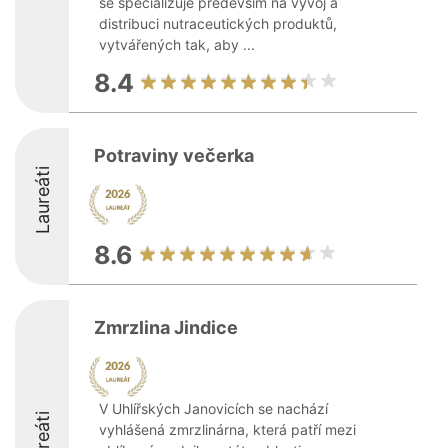
se specializuje především na vývoj a
distribuci nutraceutických produktů,
vytvářených tak, aby ...
8.4
Potraviny večerka
Laureáti
8.6
Zmrzlina Jindice
V Uhlířských Janovicích se nachází
Laureáti
vyhlášená zmrzlinárna, která patří mezi