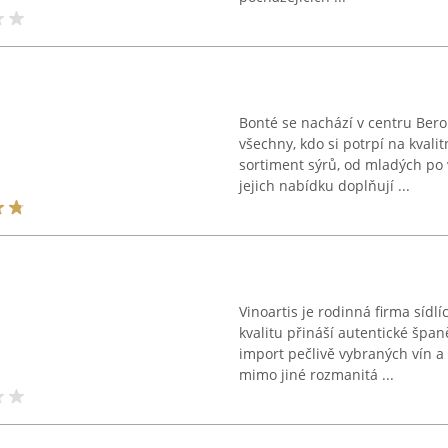
Bonté se nachází v centru Bero
všechny, kdo si potrpí na kvali
sortiment sýrů, od mladých po v
jejich nabídku doplňují ...
Vinoartis je rodinná firma sídl
kvalitu přináší autentické špa
import pečlivě vybraných vín a
mimo jiné rozmanitá ...