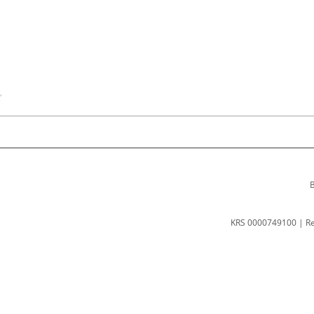
B
KRS 0000749100 | R