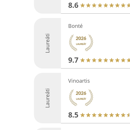
8.6
Bonté
Laureáti
9.7
Vinoartis
Laureáti
8.5