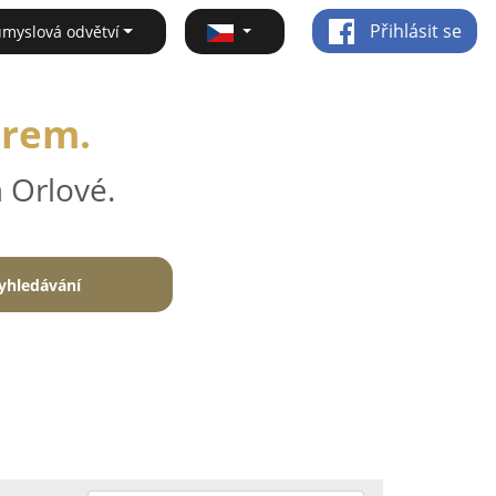
Přihlásit se
ůmyslová odvětví
irem.
 Orlové.
yhledávání