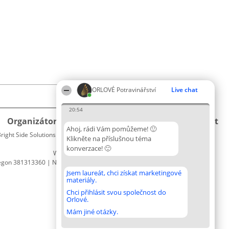
ORLOVÉ Potravinářství
Live chat
20:54
Organizátor hlasování
Plebiscyt
Kontakt
Ahoj, rádi Vám pomůžeme! 🙂
right Side Solutions sp. z o. o. sp. k.
Vítězové
Kontakt
Klikněte na příslušnou téma
ul. Ruska 22
Seznam
konverzace! 🙂
Wrocław 50-079
všech
egon 381313360 | NIP 8943132676
laureátů
Zásady
Jsem laureát, chci získat marketingové
materiály.
Pravidla
Zásady
Chci přihlásit svou společnost do
Orlové.
ochrany
osobních
Mám jiné otázky.
údajů