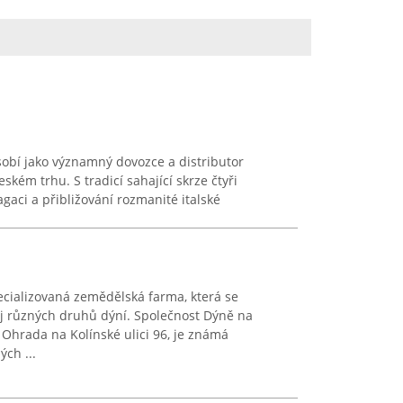
obí jako významný dovozce a distributor
ském trhu. S tradicí sahající skrze čtyři
gaci a přibližování rozmanité italské
ecializovaná zemědělská farma, která se
j různých druhů dýní. Společnost Dýně na
– Ohrada na Kolínské ulici 96, je známá
ch ...