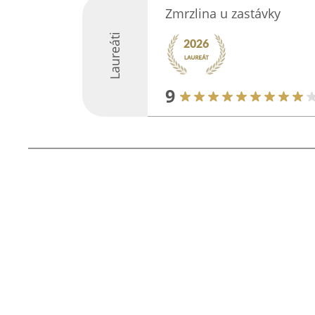
Zmrzlina u zastávky
Laureáti
9