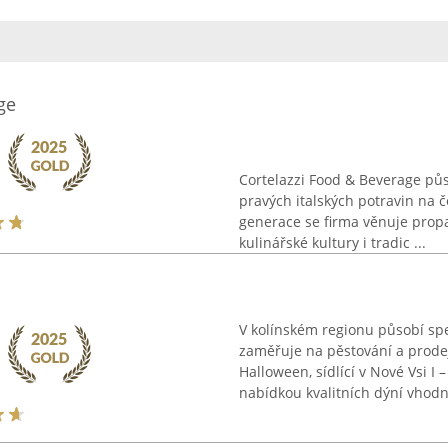
ge
Cortelazzi Food & Beverage půs
pravých italských potravin na če
generace se firma věnuje propa
kulinářské kultury i tradic ...
V kolínském regionu působí sp
zaměřuje na pěstování a prode
Halloween, sídlící v Nové Vsi I 
nabídkou kvalitních dýní vhodný