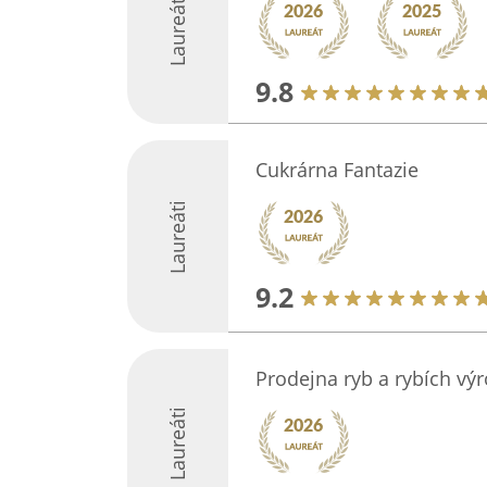
Laureáti
9.8
Cukrárna Fantazie
Laureáti
9.2
Prodejna ryb a rybích vý
Laureáti