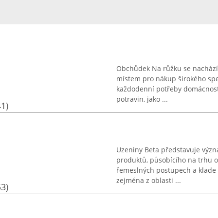
Obchůdek Na růžku se nachází 
místem pro nákup širokého spe
každodenní potřeby domácností
potravin, jako ...
41)
Uzeniny Beta představuje výz
produktů, působícího na trhu o
řemeslných postupech a klade d
zejména z oblasti ...
53)