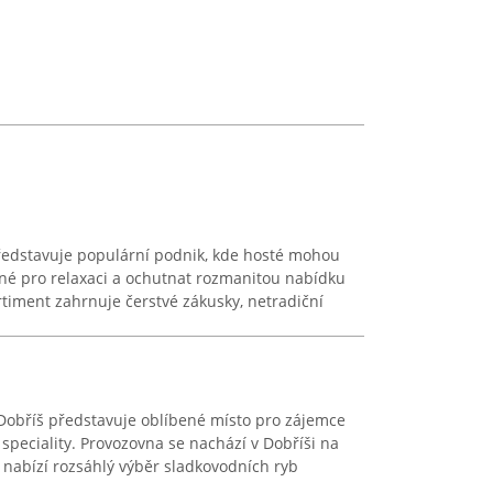
představuje populární podnik, kde hosté mohou
dné pro relaxaci a ochutnat rozmanitou nabídku
ortiment zahrnuje čerstvé zákusky, netradiční
 Dobříš představuje oblíbené místo pro zájemce
í speciality. Provozovna se nachází v Dobříši na
nabízí rozsáhlý výběr sladkovodních ryb