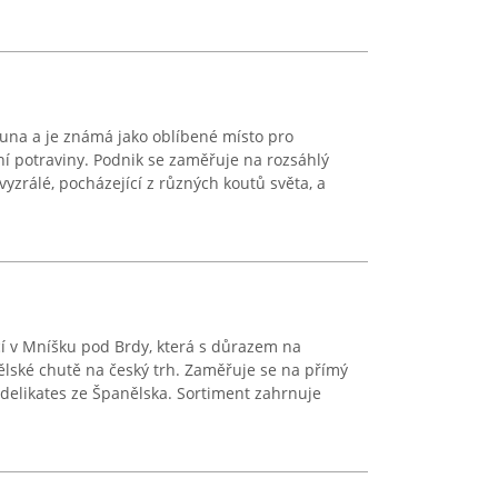
una a je známá jako oblíbené místo pro
tní potraviny. Podnik se zaměřuje na rozsáhlý
yzrálé, pocházející z různých koutů světa, a
ící v Mníšku pod Brdy, která s důrazem na
nělské chutě na český trh. Zaměřuje se na přímý
 delikates ze Španělska. Sortiment zahrnuje