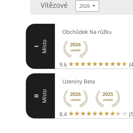
Vítězové
2026
Obchůdek Na růžku
Místo
I
9.6
(
Uzeniny Beta
Místo
II
8.4
(