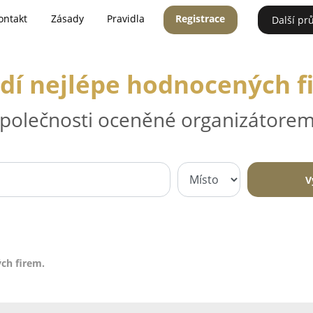
ontakt
Zásady
Pravidla
Registrace
Další pr
dí nejlépe hodnocených f
 společnosti oceněné organizátorem
V
ch firem.