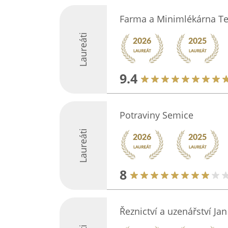
Farma a Minimlékárna T
Laureáti
9.4
Potraviny Semice
Laureáti
8
Řeznictví a uzenářství Ja