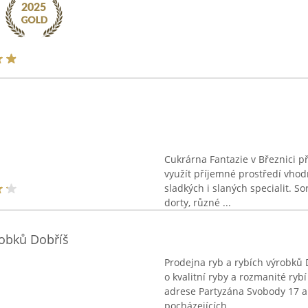
Cukrárna Fantazie v Březnici 
využít příjemné prostředí vho
sladkých i slaných specialit. S
dorty, různé ...
robků Dobříš
Prodejna ryb a rybích výrobků
o kvalitní ryby a rozmanité ryb
adrese Partyzána Svobody 17 a 
pocházejících ...