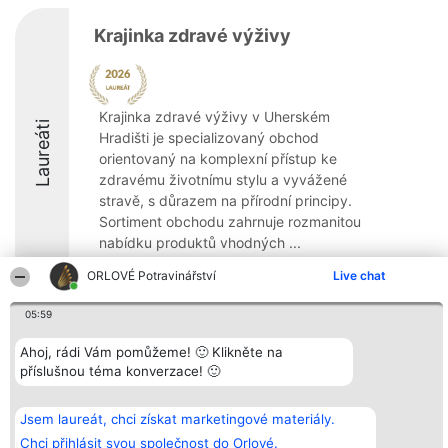
Krajinka zdravé výživy
Krajinka zdravé výživy v Uherském
Laureáti
Hradišti je specializovaný obchod
orientovaný na komplexní přístup ke
zdravému životnímu stylu a vyvážené
stravě, s důrazem na přírodní principy.
Sortiment obchodu zahrnuje rozmanitou
nabídku produktů vhodných ...
8.9
ORLOVÉ Potravinářství
Live chat
05:59
Organizátor hlasování
Plebiscyt
Kontakt
Ahoj, rádi Vám pomůžeme! 🙂 Klikněte na
Bright Side Solutions sp. z o.
Vítězové
Kontakt
příslušnou téma konverzace! 🙂
o. sp. k.
Seznam všech
ul. Ruska 22
laureátů
Wrocław 50-079
Zásady
Jsem laureát, chci získat marketingové materiály.
KRS 0000749100 | Regon
Pravidla
381313360 | NIP 8943132676
Zásady
Chci přihlásit svou společnost do Orlové.