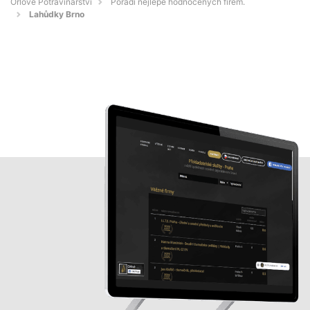
Orlové Potravinářství
Pořadí nejlépe hodnocených firem.
Lahůdky Brno