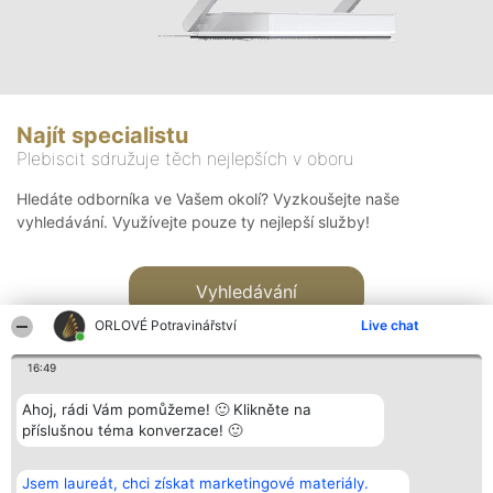
Najít specialistu
Plebiscit sdružuje těch nejlepších v oboru
Hledáte odborníka ve Vašem okolí? Vyzkoušejte naše
vyhledávání. Využívejte pouze ty nejlepší služby!
Vyhledávání
ORLOVÉ Potravinářství
Live chat
16:49
Ahoj, rádi Vám pomůžeme! 🙂 Klikněte na
příslušnou téma konverzace! 🙂
Organizátor hlasování
Plebiscyt
Kontakt
Bright Side Solutions sp. z o.
Vítězové
Kontakt
Jsem laureát, chci získat marketingové materiály.
o. sp. k.
Seznam všech