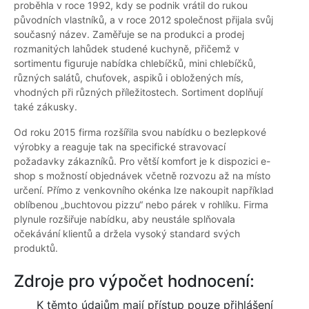
proběhla v roce 1992, kdy se podnik vrátil do rukou
původních vlastníků, a v roce 2012 společnost přijala svůj
současný název. Zaměřuje se na produkci a prodej
rozmanitých lahůdek studené kuchyně, přičemž v
sortimentu figuruje nabídka chlebíčků, mini chlebíčků,
různých salátů, chuťovek, aspiků i obložených mís,
vhodných při různých příležitostech. Sortiment doplňují
také zákusky.
Od roku 2015 firma rozšířila svou nabídku o bezlepkové
výrobky a reaguje tak na specifické stravovací
požadavky zákazníků. Pro větší komfort je k dispozici e-
shop s možností objednávek včetně rozvozu až na místo
určení. Přímo z venkovního okénka lze nakoupit například
oblíbenou „buchtovou pizzu“ nebo párek v rohlíku. Firma
plynule rozšiřuje nabídku, aby neustále splňovala
očekávání klientů a držela vysoký standard svých
produktů.
Zdroje pro výpočet hodnocení:
K těmto údajům mají přístup pouze přihlášení