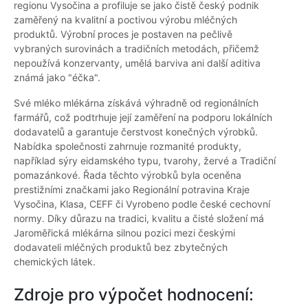
regionu Vysočina a profiluje se jako čistě český podnik
zaměřený na kvalitní a poctivou výrobu mléčných
produktů. Výrobní proces je postaven na pečlivě
vybraných surovinách a tradičních metodách, přičemž
nepoužívá konzervanty, umělá barviva ani další aditiva
známá jako "éčka".
Své mléko mlékárna získává výhradně od regionálních
farmářů, což podtrhuje její zaměření na podporu lokálních
dodavatelů a garantuje čerstvost konečných výrobků.
Nabídka společnosti zahrnuje rozmanité produkty,
například sýry eidamského typu, tvarohy, žervé a Tradiční
pomazánkové. Řada těchto výrobků byla oceněna
prestižními značkami jako Regionální potravina Kraje
Vysočina, Klasa, CEFF či Vyrobeno podle české cechovní
normy. Díky důrazu na tradici, kvalitu a čisté složení má
Jaroměřická mlékárna silnou pozici mezi českými
dodavateli mléčných produktů bez zbytečných
chemických látek.
Zdroje pro výpočet hodnocení: