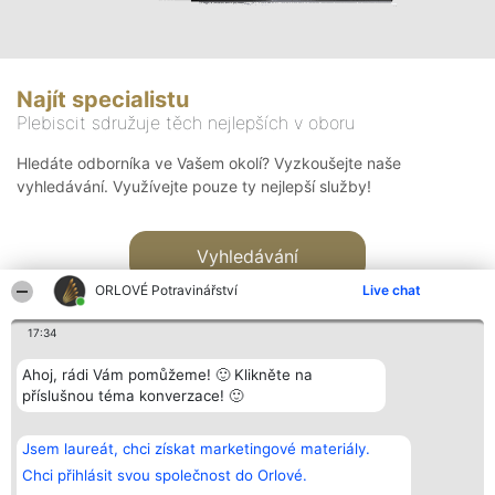
Najít specialistu
Plebiscit sdružuje těch nejlepších v oboru
Hledáte odborníka ve Vašem okolí? Vyzkoušejte naše
vyhledávání. Využívejte pouze ty nejlepší služby!
Vyhledávání
ORLOVÉ Potravinářství
Live chat
17:34
Ahoj, rádi Vám pomůžeme! 🙂 Klikněte na
příslušnou téma konverzace! 🙂
Organizátor hlasování
Plebiscyt
Kontakt
Bright Side Solutions sp. z o.
Vítězové
Kontakt
Jsem laureát, chci získat marketingové materiály.
o. sp. k.
Seznam všech
ul. Ruska 22
laureátů
Chci přihlásit svou společnost do Orlové.
Wrocław 50-079
Zásady