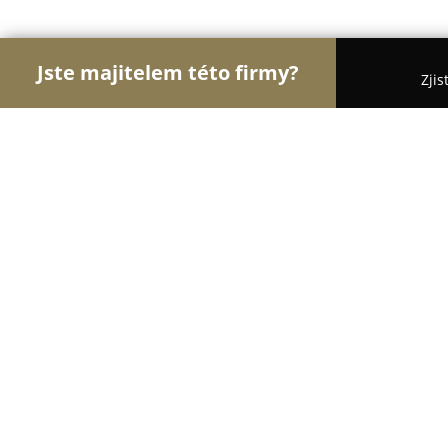
Jste majitelem této firmy?
Zjis
Orlové Potravinářství
Pořadí nejlépe hodnocenýc
Ovocnářská bio farma Kareš Ostro
9.4
(39)
Ostroměř, Starohorská 440
Zobrazit telefonní číslo