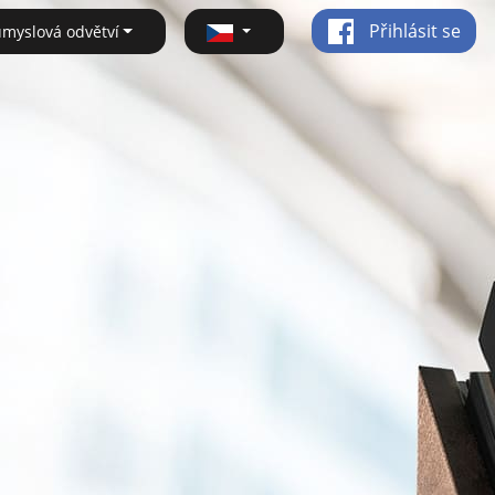
Přihlásit se
ůmyslová odvětví