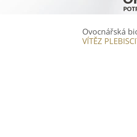
Ovocnářská bi
VÍTĚZ PLEBISC