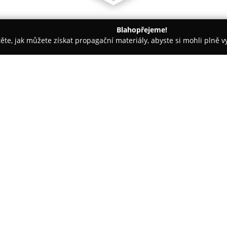
Blahopřejeme!
těte, jak můžete získat propagační materiály, abyste si mohli plně 
h firem.
Ovocnářská bio farma Kareš Ostroměř
měř
O společnosti:
Ovocnářská bio farma Kareš 
sadařství v Ostroměři, malebn
pěstuje ovoce na ploše přibliž
dokládá důraz na vysokou kvali
plodinami jsou jablka, třešně,
odrůdy, například třešeň "Kareš
činností farmy.
Z čerstvě sklizeného ovoce jso