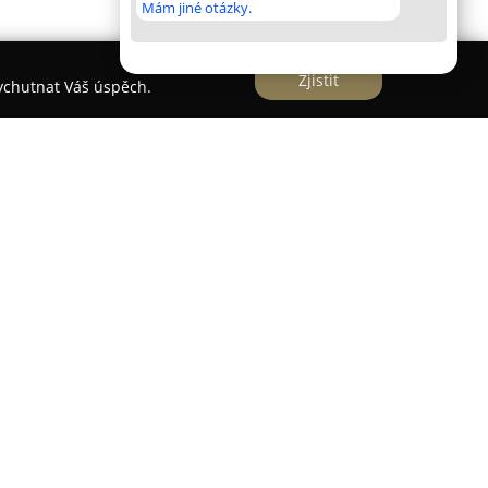
Mám jiné otázky.
Zjistit
vychutnat Váš úspěch.
Ostroměř
staví na dlouhodobé rodinné tradici
é oblasti pod Krkonošemi. Od roku 2022 se zde
ně 40 hektarů v certifikovaném biorežimu, což
tu i ohleduplnost k přírodě. Dominantními
 švestky, hrušky a meruňky. Některé pěstované
ova srdcovka raná", vznikly vlastní šlechtitelskou
u zde vyráběny mošty, sušené plody i džemy, vše v