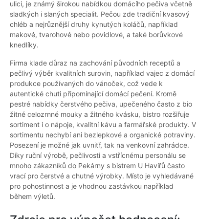
ulici, je známý širokou nabídkou domácího pečiva včetně
sladkých i slaných specialit. Pečou zde tradiční kvasový
chléb a nejrůznější druhy kynutých koláčů, například
makové, tvarohové nebo povidlové, a také borůvkové
knedlíky.
Firma klade důraz na zachování původních receptů a
pečlivý výběr kvalitních surovin, například vajec z domácí
produkce používaných do vánoček, což vede k
autentické chuti připomínající domácí pečení. Kromě
pestré nabídky čerstvého pečiva, upečeného často z bio
žitné celozrnné mouky a žitného kvásku, bistro rozšiřuje
sortiment i o nápoje, kvalitní kávu a farmářské produkty. V
sortimentu nechybí ani bezlepkové a organické potraviny.
Posezení je možné jak uvnitř, tak na venkovní zahrádce.
Díky ruční výrobě, pečlivosti a vstřícnému personálu se
mnoho zákazníků do Pekárny s bistrem U Havířů často
vrací pro čerstvé a chutné výrobky. Místo je vyhledávané
pro pohostinnost a je vhodnou zastávkou například
během výletů.