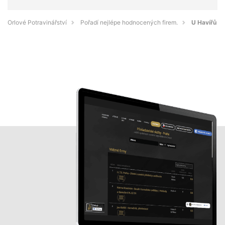
Orlové Potravinářství
Pořadí nejlépe hodnocených firem.
U Havířů