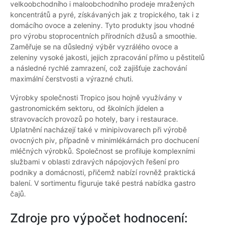
velkoobchodního i maloobchodního prodeje mražených
koncentrátů a pyré, získávaných jak z tropického, tak i z
domácího ovoce a zeleniny. Tyto produkty jsou vhodné
pro výrobu stoprocentních přírodních džusů a smoothie.
Zaměřuje se na důsledný výběr vyzrálého ovoce a
zeleniny vysoké jakosti, jejich zpracování přímo u pěstitelů
a následné rychlé zamrazení, což zajišťuje zachování
maximální čerstvosti a výrazné chuti.
Výrobky společnosti Tropico jsou hojně využívány v
gastronomickém sektoru, od školních jídelen a
stravovacích provozů po hotely, bary i restaurace.
Uplatnění nacházejí také v minipivovarech při výrobě
ovocných piv, případně v minimlékárnách pro dochucení
mléčných výrobků. Společnost se profiluje komplexními
službami v oblasti zdravých nápojových řešení pro
podniky a domácnosti, přičemž nabízí rovněž praktická
balení. V sortimentu figuruje také pestrá nabídka gastro
čajů.
Zdroje pro výpočet hodnocení: