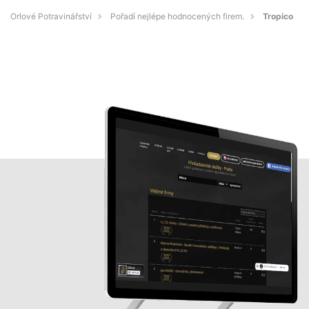
Orlové Potravinářství
Pořadí nejlépe hodnocených firem.
Tropico