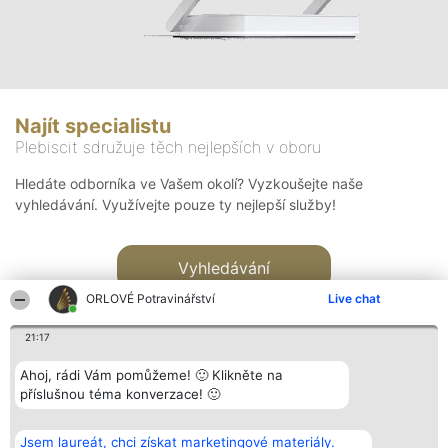
Najít specialistu
Plebiscit sdružuje těch nejlepších v oboru
Hledáte odborníka ve Vašem okolí? Vyzkoušejte naše
vyhledávání. Využívejte pouze ty nejlepší služby!
Vyhledávání
ORLOVÉ Potravinářství
Live chat
21:17
Ahoj, rádi Vám pomůžeme! 🙂 Klikněte na
příslušnou téma konverzace! 🙂
Organizátor hlasování
Plebiscyt
Kontakt
Bright Side Solutions sp. z o.
Vítězové
Kontakt
Jsem laureát, chci získat marketingové materiály.
o. sp. k.
Seznam všech