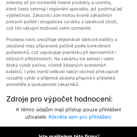
zeleniny až po rozmanité masné produkty a uzeniny,
které často zahrnují i regionální speciality, jež podtrhují její
výjimečnost. Zákazníci zde mohou kromě základních
potravin pořídit i drogistické výrobky a tabákové zboží,
což činí nákupní možnosti velmi rozmanité.
Prodejna navíc umožňuje objednávat dárkové balíčky a
obložené mísy připravené pečlivě podle konkrétních
požadavků, což uspokojuje poptávku při slavnostních i
běžných příležitostech. Na zakázku lze sehnat i velmi
široký výběr pečiva, včetně žádaných svatebních
koláčků. I přes menší velikost nabízí obchod překvapivě
rozsáhlý výběr a příjemná obsluha přispívá k přátelské
atmosféře a spokojenosti zákazníků.
Zdroje pro výpočet hodnocení:
K těmto údajům mají přístup pouze přihlášení
uživatelé.
Klikněte sem pro přihlášení.
Jste majitelem této firmy
?