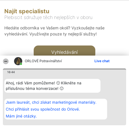
Najít specialistu
Plebiscit sdružuje těch nejlepších v oboru
Hledáte odborníka ve Vašem okolí? Vyzkoušejte naše
vyhledávání. Využívejte pouze ty nejlepší služby!
Vyhledávání
ORLOVÉ Potravinářství
Live chat
16:44
Ahoj, rádi Vám pomůžeme! 🙂 Klikněte na
příslušnou téma konverzace! 🙂
Organizátor hlasování
Plebiscyt
Kontakt
Bright Side Solutions sp. z o.
Vítězové
Kontakt
Jsem laureát, chci získat marketingové materiály.
o. sp. k.
Seznam všech
ul. Ruska 22
laureátů
Chci přihlásit svou společnost do Orlové.
Wrocław 50-079
Zásady
Mám jiné otázky.
KRS 0000749100 | Regon
Pravidla
381313360 | NIP 8943132676
Zásady
ochrany
osobních údajů