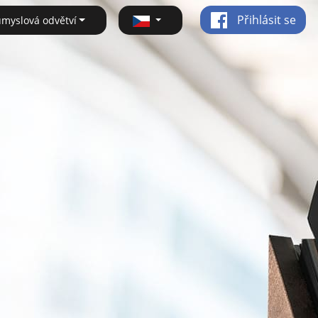
Přihlásit se
ůmyslová odvětví