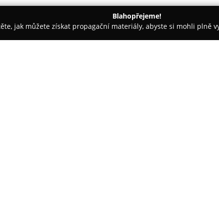
Blahopřejeme!
těte, jak můžete získat propagační materiály, abyste si mohli plně 
h firem.
Potraviny u Vejvodů
O společnosti:
Potraviny u Vejvodů
jsou mode
smíšeným zbožím umístěnou v 
143/1. Prodejna je charakteris
bohatou škálu čerstvých mléčn
denního pečiva, různých uzenin
Obchod klade silný důraz na kv
značek, jako jsou ARO a FINE FO
drogerie, mražené zboží, speci
potřeby, což zákazníkům umož