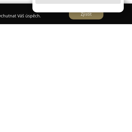
Zjistit
vychutnat Váš úspěch.
rní maloobchodní prodejnou s potravinami a
Hradci Králové na Svatováclavském náměstí
tická pečlivě voleným sortimentem, jenž zahrnuje
ých produktů, sezónního ovoce a zeleniny,
 a také široký výběr lahůdek.
alitu, což je patrné díky přítomnosti známých
OD. Kromě potravin je zde k dispozici i základní
alizovaná krmiva pro domácí zvířata a kancelářské
ňuje pohodlně nakoupit vše potřebné na jednom