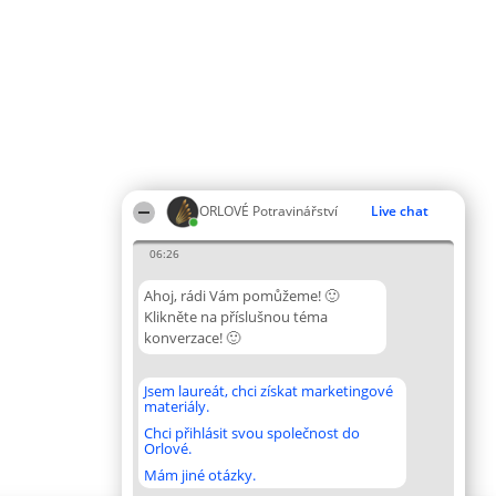
ORLOVÉ Potravinářství
Live chat
06:26
Ahoj, rádi Vám pomůžeme! 🙂
Klikněte na příslušnou téma
konverzace! 🙂
Jsem laureát, chci získat marketingové
materiály.
Chci přihlásit svou společnost do
Orlové.
Mám jiné otázky.