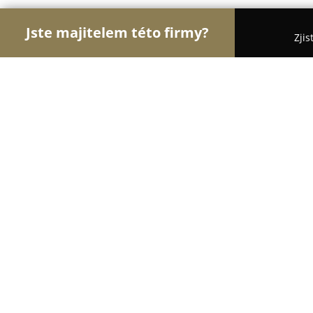
Jste majitelem této firmy?
Zjis
Orlové Potravinářství
Pořadí nejlépe hodnocenýc
Potraviny u Vejvodů
8.5
(130)
Hradec Králové, Nový Hradec Králové
Zobrazit telefonní číslo