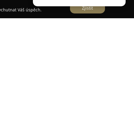
Zjistit
vychutnat Váš úspěch.
ost, která byla založena v roce 2020 a zaměřuje
rostlinných a hotových jídel vysoké kvality. Svou
e klade důraz na používání kvalitních surovin a
siluje autenticitu chuti a úroveň svých produktů.
bené Kimchi, různé omáčky inspirované jak
 dále pesta, rostlinná mléka a tofu. Firma se
onzervanty ani umělé přísady a dává přednost
urovinám. Značná část jejich výrobků je vhodná
u výživu, což odráží současný směr zdravého