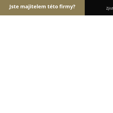
Jste majitelem této firmy?
Zjis
Orlové Potravinářství
Pořadí nejlépe hodnocenýc
Živina
8.2
(31)
Přerov, Husova 667/19
Zobrazit telefonní číslo