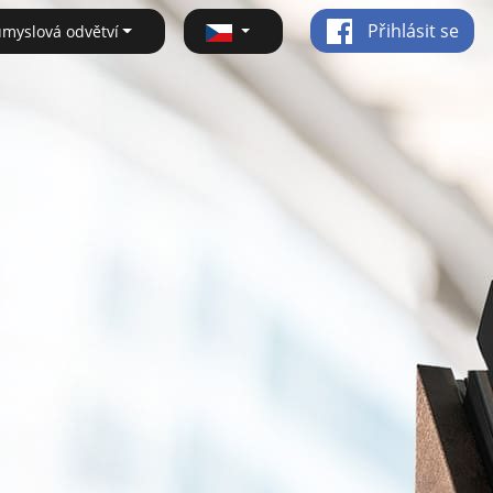
Přihlásit se
ůmyslová odvětví