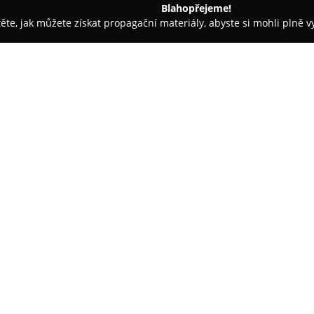
Blahopřejeme!
těte, jak můžete získat propagační materiály, abyste si mohli plně 
h firem.
Živina
O společnosti:
Živina
je rodinná česká společn
se na produkci fermentovaných, 
výrobnu má firma v Přerově, kd
ruční proces zpracování, což po
Sortiment Živiny zahrnuje oblí
českou, tak zahraniční kuchyní,
přidržuje zásady nepoužívat k
čerstvým a často farmářským s
pro veganskou i vegetariánsko
životního stylu.