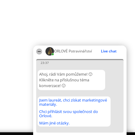
ORLOVÉ Potravinářství
Live chat
23:37
Ahoj, rádi Vám pomůžeme! 🙂
Klikněte na příslušnou téma
konverzace! 🙂
Jsem laureát, chci získat marketingové
materiály.
Chci přihlásit svou společnost do
Orlové.
Mám jiné otázky.