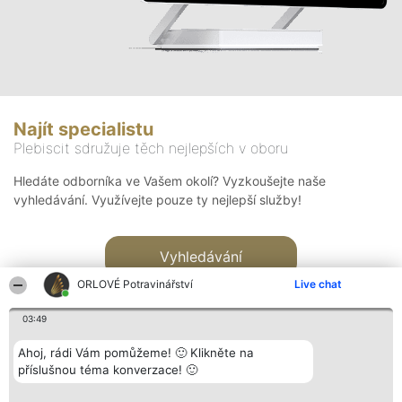
Najít specialistu
Plebiscit sdružuje těch nejlepších v oboru
Hledáte odborníka ve Vašem okolí? Vyzkoušejte naše
vyhledávání. Využívejte pouze ty nejlepší služby!
Vyhledávání
ORLOVÉ Potravinářství
Live chat
03:49
Ahoj, rádi Vám pomůžeme! 🙂 Klikněte na
příslušnou téma konverzace! 🙂
Organizátor hlasování
Plebiscyt
Kontakt
Bright Side Solutions sp. z o.
Vítězové
Kontakt