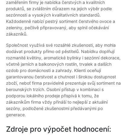
zaměřením firmy je nabídka čerstvých a kvalitních
produktů, se zvláštním důrazem na jejich výběr podle
sezónnosti a vysokých kvalitativních standardů.
Každodenně nabízí pestrý sortiment čerstvého ovoce a
zeleniny, pečlivě připravovaný, aby splnil očekávání
zákazníků.
Společnost využívá své rozsáhlé zkušenosti, aby mohla
dodávat produkty přímo od pěstitelů. Nabídku doplňují
rozmanité květiny, aromatické bylinky i sezónní dekorace,
včetně jarních a balkonových rostlin, trvalek a dalších
ozdob pro domácnosti a zahrady. Klienti oceňují
garantovanou čerstvost a chutnost i širokou dostupnost
zboží, neboť firma pravidelně prezentuje svůj sortiment na
berounských trzích. Osobní přístup v kombinaci s
podporou lokálního prodeje přispívá k tomu, že
zákazníkům firma vždy přináší to nejlepší z aktuální
sezóny, podložené zkušenostmi předávanými po
generace.
Zdroje pro výpočet hodnocení: