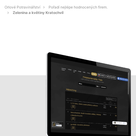
Orlové Potravinářství
Pořadí nejlépe hodnocených firem.
Zelenina a květiny Kratochvíl