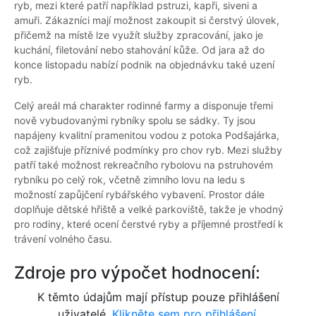
ryb, mezi které patří například pstruzi, kapři, siveni a
amuři. Zákazníci mají možnost zakoupit si čerstvý úlovek,
přičemž na místě lze využít služby zpracování, jako je
kuchání, filetování nebo stahování kůže. Od jara až do
konce listopadu nabízí podnik na objednávku také uzení
ryb.
Celý areál má charakter rodinné farmy a disponuje třemi
nově vybudovanými rybníky spolu se sádky. Ty jsou
napájeny kvalitní pramenitou vodou z potoka Podšajárka,
což zajišťuje příznivé podmínky pro chov ryb. Mezi služby
patří také možnost rekreačního rybolovu na pstruhovém
rybníku po celý rok, včetně zimního lovu na ledu s
možností zapůjčení rybářského vybavení. Prostor dále
doplňuje dětské hřiště a velké parkoviště, takže je vhodný
pro rodiny, které ocení čerstvé ryby a příjemné prostředí k
trávení volného času.
Zdroje pro výpočet hodnocení:
K těmto údajům mají přístup pouze přihlášení
uživatelé.
Klikněte sem pro přihlášení.