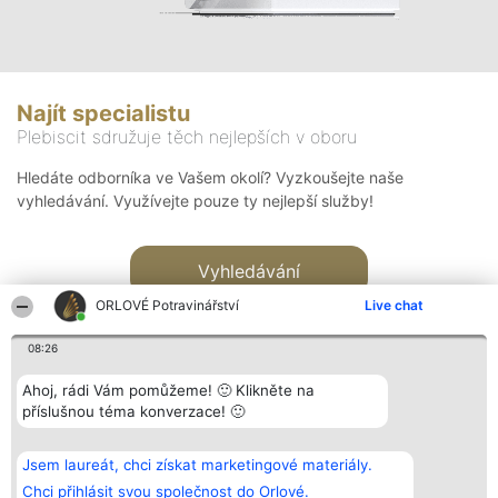
Najít specialistu
Plebiscit sdružuje těch nejlepších v oboru
Hledáte odborníka ve Vašem okolí? Vyzkoušejte naše
vyhledávání. Využívejte pouze ty nejlepší služby!
Vyhledávání
ORLOVÉ Potravinářství
Live chat
08:26
Ahoj, rádi Vám pomůžeme! 🙂 Klikněte na
příslušnou téma konverzace! 🙂
Organizátor hlasování
Plebiscyt
Kontakt
Bright Side Solutions sp. z o.
Vítězové
Kontakt
Jsem laureát, chci získat marketingové materiály.
o. sp. k.
Seznam všech
ul. Ruska 22
laureátů
Chci přihlásit svou společnost do Orlové.