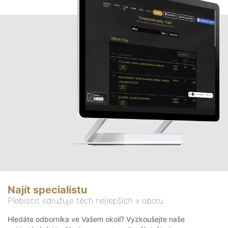
Najít specialistu
Plebiscit sdružuje těch nejlepších v oboru
Hledáte odborníka ve Vašem okolí? Vyzkoušejte naše