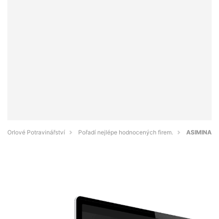
Orlové Potravinářství
Pořadí nejlépe hodnocených firem.
ASIMINA