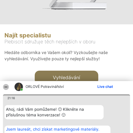
Najít specialistu
Plebiscit sdružuje těch nejlepších v oboru
Hledáte odborníka ve Vašem okolí? Vyzkoušejte naše
vyhledávání. Využívejte pouze ty nejlepší služby!
Vyhledávání
ORLOVÉ Potravinářství
Live chat
21:16
Ahoj, rádi Vám pomůžeme! 🙂 Klikněte na
příslušnou téma konverzace! 🙂
Organizátor hlasování
Plebiscyt
Kontakt
Bright Side Solutions sp. z o.
Vítězové
Kontakt
Jsem laureát, chci získat marketingové materiály.
o. sp. k.
Seznam všech