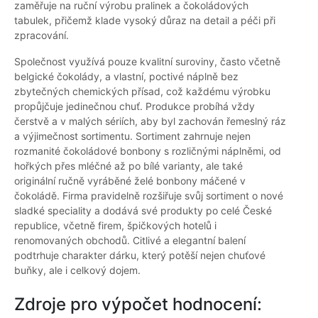
zaměřuje na ruční výrobu pralinek a čokoládových
tabulek, přičemž klade vysoký důraz na detail a péči při
zpracování.
Společnost využívá pouze kvalitní suroviny, často včetně
belgické čokolády, a vlastní, poctivé náplně bez
zbytečných chemických přísad, což každému výrobku
propůjčuje jedinečnou chuť. Produkce probíhá vždy
čerstvě a v malých sériích, aby byl zachován řemeslný ráz
a výjimečnost sortimentu. Sortiment zahrnuje nejen
rozmanité čokoládové bonbony s rozličnými náplněmi, od
hořkých přes mléčné až po bílé varianty, ale také
originální ručně vyráběné želé bonbony máčené v
čokoládě. Firma pravidelně rozšiřuje svůj sortiment o nové
sladké speciality a dodává své produkty po celé České
republice, včetně firem, špičkových hotelů i
renomovaných obchodů. Citlivé a elegantní balení
podtrhuje charakter dárku, který potěší nejen chuťové
buňky, ale i celkový dojem.
Zdroje pro výpočet hodnocení: