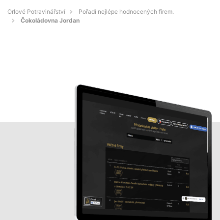
Orlové Potravinářství
Pořadí nejlépe hodnocených firem.
Čokoládovna Jordan