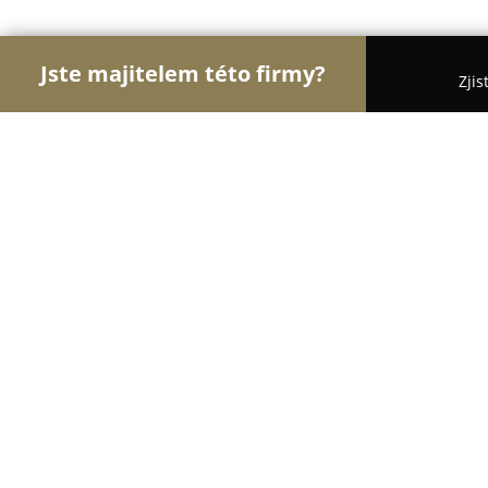
Jste majitelem této firmy?
Zjis
Orlové Potravinářství
Pořadí nejlépe hodnocenýc
Maso - Uzeniny Rostislav Němec
8.9
(43)
Týniště nad Orlicí, Okružní 812
Zobrazit telefonní číslo