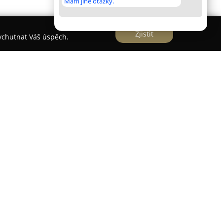
Mám jiné otázky.
Zjistit
vychutnat Váš úspěch.
tradiční řeznictví a uzenářství
Maso - Uzeniny
ěřuje na prodej i vlastní produkci pestré škály
čnost si zakládá na důkladném výběru svých
výrobní postupy, což představuje základ špičkové
e najít širokou paletu čerstvých masných
přového a hovězího masa, stejně jako jemného
cího, telecího a krůtího. Významnou součástí