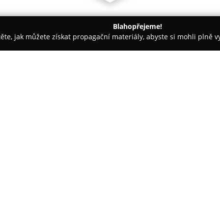
Blahopřejeme!
těte, jak můžete získat propagační materiály, abyste si mohli plně 
h firem.
Maso - Uzeniny Rostislav Němec
O společnosti:
V Týništi nad Orlicí se nachází 
Rostislav Němec
, které se zam
masných pochoutek. Tato spole
dodavatelů a využívá tradiční 
kvality jejích produktů.
Mezi nabízeným sortimentem lz
výrobků, včetně šťavnatého ve
drůbežího masa, například kuře