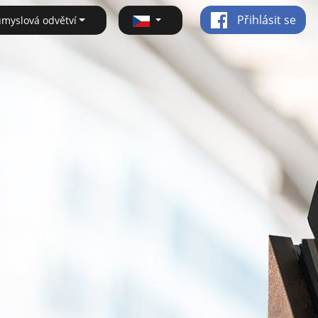
Přihlásit se
ůmyslová odvětví