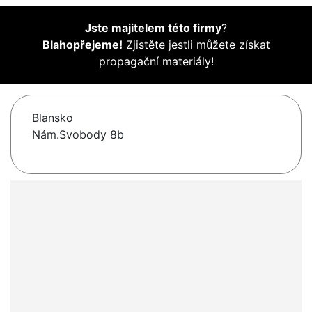
Jste majitelem této firmy
?
Blahopřejeme!
Zjistěte jestli můžete získat
propagační materiály!
Blansko
Nám.Svobody 8b