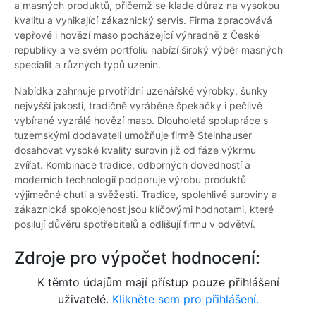
a masných produktů, přičemž se klade důraz na vysokou
kvalitu a vynikající zákaznický servis. Firma zpracovává
vepřové i hovězí maso pocházející výhradně z České
republiky a ve svém portfoliu nabízí široký výběr masných
specialit a různých typů uzenin.
Nabídka zahrnuje prvotřídní uzenářské výrobky, šunky
nejvyšší jakosti, tradičně vyráběné špekáčky i pečlivě
vybírané vyzrálé hovězí maso. Dlouholetá spolupráce s
tuzemskými dodavateli umožňuje firmě Steinhauser
dosahovat vysoké kvality surovin již od fáze výkrmu
zvířat. Kombinace tradice, odborných dovedností a
moderních technologií podporuje výrobu produktů
výjimečné chuti a svěžesti. Tradice, spolehlivé suroviny a
zákaznická spokojenost jsou klíčovými hodnotami, které
posilují důvěru spotřebitelů a odlišují firmu v odvětví.
Zdroje pro výpočet hodnocení:
K těmto údajům mají přístup pouze přihlášení
uživatelé.
Klikněte sem pro přihlášení.