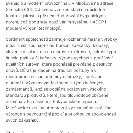
své sídlo a moderní provozní halu v Mirošově na adrese
Skořická 634. Od svého vzniknu staví na důsledné
kontrole jakosti a přísném dodržování hygienických
norem, což podtrhuje používáním systému HACCP i
moderní výrobní technologií.
Sortiment společnosti zahrnuje rozmanité masné výrobky,
mezi nimiž jsou například tradiční špekáčky, klobásy,
slovenský salám, uzená moravská krkovice, několik typů
šunek, paštiky či tlačenky. Výroba vychází z používání
kvalitních surovin, které pocházejí převážně z českých
chovů. Důraz je kladen na tradiční postupy a v
recepturách nejsou přítomny náhražky, lepek ani
glutamát. Významným faktorem je tým zkušených
zaměstnanců, jenž se podílí na udržování vysokého
standardu produktů, které jsou dlouhodobě oblíbené
zejména v Plzeňském a Rokycanském regionu.
Mirošovské uzeniny představují významného lokálního
výrobce s pevnou tržní pozicí a prioritou ve spokojenosti
svých zákazníků.