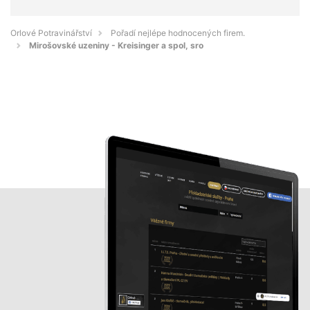
Orlové Potravinářství
Pořadí nejlépe hodnocených firem.
Mirošovské uzeniny - Kreisinger a spol, sro