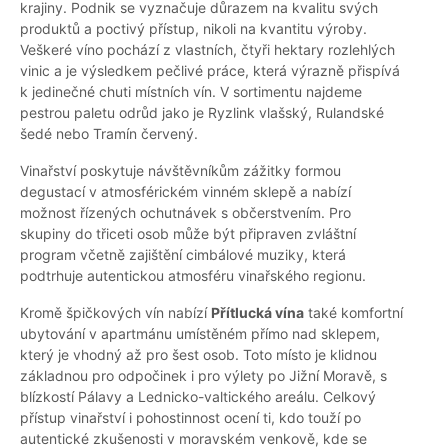
krajiny. Podnik se vyznačuje důrazem na kvalitu svých
produktů a poctivý přístup, nikoli na kvantitu výroby.
Veškeré víno pochází z vlastních, čtyři hektary rozlehlých
vinic a je výsledkem pečlivé práce, která výrazně přispívá
k jedinečné chuti místních vín. V sortimentu najdeme
pestrou paletu odrůd jako je Ryzlink vlašský, Rulandské
šedé nebo Tramín červený.
Vinařství poskytuje návštěvníkům zážitky formou
degustací v atmosférickém vinném sklepě a nabízí
možnost řízených ochutnávek s občerstvením. Pro
skupiny do třiceti osob může být připraven zvláštní
program včetně zajištění cimbálové muziky, která
podtrhuje autentickou atmosféru vinařského regionu.
Kromě špičkových vín nabízí
Přítlucká vína
také komfortní
ubytování v apartmánu umístěném přímo nad sklepem,
který je vhodný až pro šest osob. Toto místo je klidnou
základnou pro odpočinek i pro výlety po Jižní Moravě, s
blízkostí Pálavy a Lednicko-valtického areálu. Celkový
přístup vinařství i pohostinnost ocení ti, kdo touží po
autentické zkušenosti v moravském venkově, kde se