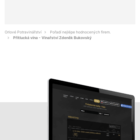
Orlové Potravinářství
Pořadí nejlépe hodnocených firem.
Přítlucká vína - Vinařství Zdeněk Bukovský