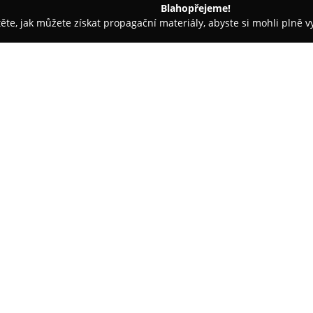
Blahopřejeme!
těte, jak můžete získat propagační materiály, abyste si mohli plně 
h firem.
Cyklopražírna kávy U Karla
O společnosti:
Ve Frenštátu pod Radhoštěm sí
precizním pražením kávy s důra
podnik připravuje jak zrnkovou
zajišťuje vždy svěží kávová zrn
jedinečný chuťový zážitek.
Cyklopražírna se zaměřuje na tř
kolumbijskou a mexickou, kter
panuje jedinečná atmosféra útu
cyklopražiči. Zajímavostí je, že
přispívá k jejímu specifickému 