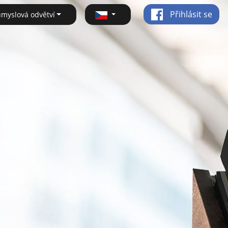
Přihlásit se
ůmyslová odvětví