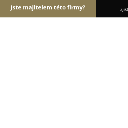
Jste majitelem této firmy?
Zjis
Orlové Potravinářství
Pořadí nejlépe hodnocenýc
Cyklopražírna kávy U Karla
9.5
(51)
Frenštát pod Radhoštěm, Mariánská 248
Zobrazit telefonní číslo