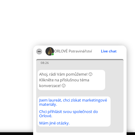
ORLOVÉ Potravinářství
Live chat
08:26
Ahoj, rádi Vám pomůžeme! 🙂
Klikněte na příslušnou téma
konverzace! 🙂
Jsem laureát, chci získat marketingové
materiály.
Chci přihlásit svou společnost do
Orlové.
Mám jiné otázky.