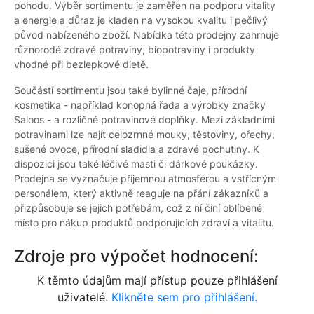
pohodu. Výběr sortimentu je zaměřen na podporu vitality
a energie a důraz je kladen na vysokou kvalitu i pečlivý
původ nabízeného zboží. Nabídka této prodejny zahrnuje
různorodé zdravé potraviny, biopotraviny i produkty
vhodné při bezlepkové dietě.
Součástí sortimentu jsou také bylinné čaje, přírodní
kosmetika - například konopná řada a výrobky značky
Saloos - a rozličné potravinové doplňky. Mezi základními
potravinami lze najít celozrnné mouky, těstoviny, ořechy,
sušené ovoce, přírodní sladidla a zdravé pochutiny. K
dispozici jsou také léčivé masti či dárkové poukázky.
Prodejna se vyznačuje příjemnou atmosférou a vstřícným
personálem, který aktivně reaguje na přání zákazníků a
přizpůsobuje se jejich potřebám, což z ní činí oblíbené
místo pro nákup produktů podporujících zdraví a vitalitu.
Zdroje pro výpočet hodnocení:
K těmto údajům mají přístup pouze přihlášení
uživatelé.
Klikněte sem pro přihlášení.