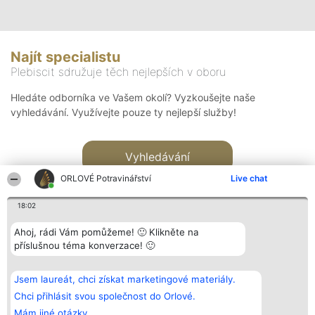
Najít specialistu
Plebiscit sdružuje těch nejlepších v oboru
Hledáte odborníka ve Vašem okolí? Vyzkoušejte naše
vyhledávání. Využívejte pouze ty nejlepší služby!
Vyhledávání
ORLOVÉ Potravinářství
Live chat
18:02
Ahoj, rádi Vám pomůžeme! 🙂 Klikněte na
příslušnou téma konverzace! 🙂
Organizátor hlasování
Plebiscyt
Kontakt
Bright Side Solutions sp. z o.
Vítězové
Kontakt
Jsem laureát, chci získat marketingové materiály.
o. sp. k.
Seznam všech
ul. Ruska 22
laureátů
Chci přihlásit svou společnost do Orlové.
Wrocław 50-079
Zásady
Mám jiné otázky.
KRS 0000749100 | Regon
Pravidla