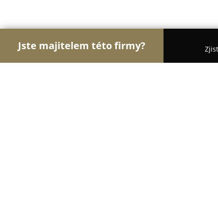
Jste majitelem této firmy?
Zjis
Orlové Potravinářství
Pořadí nejlépe hodnocenýc
Zdravá Výživa SHProdiet - Roudnice 
9.3
(93)
Roudnice nad Labem, Jungmannova 1010