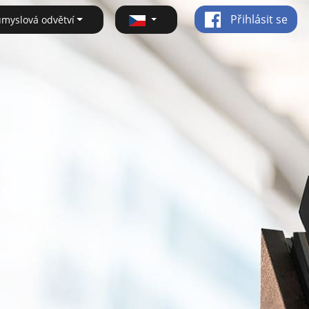
Přihlásit se
ůmyslová odvětví