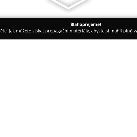
Blahopřejeme!
těte, jak můžete získat propagační materiály, abyste si mohli plně 
h firem.
Zdravá Výživa SHProdiet - Roudnice n.L.
n.L.
O společnosti:
Zdravá Výživa SHProdiet
se na
ulici a zaměřuje se na komplex
klientů. Firma poskytuje rozsá
výživy, s důrazem na to, aby sp
nabídce figuruje pestré spektr
vegetariánských potravin spole
Sortiment dále rozšiřují kvalitn