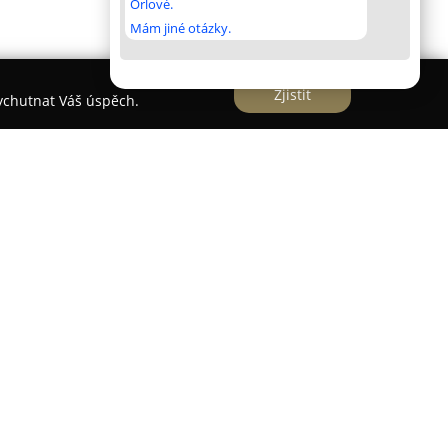
Orlové.
Mám jiné otázky.
Zjistit
vychutnat Váš úspěch.
chází v Roudnici nad Labem na Jungmannově
ní podporu zdravého životního stylu svých
hlý výběr pečlivě vybraných produktů zdravé
lňovaly různé dietní nároky a preference. V
um bezlepkových, DIA, BIO, veganských i
čně s produkty zaměřenými na racionální stravu.
í bylinky, čaje, bylinné extrakty a sušené plody s