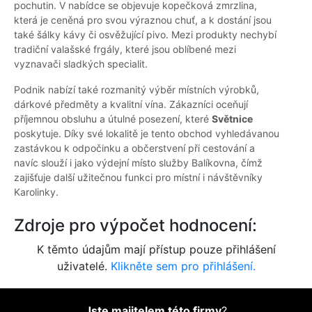
pochutin. V nabídce se objevuje kopečková zmrzlina,
která je ceněná pro svou výraznou chuť, a k dostání jsou
také šálky kávy či osvěžující pivo. Mezi produkty nechybí
tradiční valašské frgály, které jsou oblíbené mezi
vyznavači sladkých specialit.
Podnik nabízí také rozmanitý výběr místních výrobků,
dárkové předměty a kvalitní vína. Zákazníci oceňují
příjemnou obsluhu a útulné posezení, které
Světnice
poskytuje. Díky své lokalitě je tento obchod vyhledávanou
zastávkou k odpočinku a občerstvení při cestování a
navíc slouží i jako výdejní místo služby Balíkovna, čímž
zajišťuje další užitečnou funkci pro místní i návštěvníky
Karolinky.
Zdroje pro výpočet hodnocení:
K těmto údajům mají přístup pouze přihlášení
uživatelé.
Klikněte sem pro přihlášení.
Jste majitelem této firmy
?