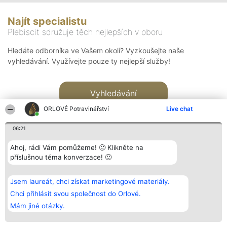
Najít specialistu
Plebiscit sdružuje těch nejlepších v oboru
Hledáte odborníka ve Vašem okolí? Vyzkoušejte naše
vyhledávání. Využívejte pouze ty nejlepší služby!
Vyhledávání
ORLOVÉ Potravinářství
Live chat
06:21
Ahoj, rádi Vám pomůžeme! 🙂 Klikněte na
příslušnou téma konverzace! 🙂
Organizátor hlasování
Plebiscyt
Kontakt
Bright Side Solutions sp. z o.
Vítězové
Kontakt
Jsem laureát, chci získat marketingové materiály.
o. sp. k.
Seznam všech
ul. Ruska 22
laureátů
Chci přihlásit svou společnost do Orlové.
Wrocław 50-079
Zásady
Mám jiné otázky.
KRS 0000749100 | Regon
Pravidla
381313360 | NIP 8943132676
Zásady
ochrany