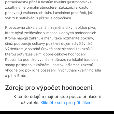
potravinářství přináší hostům kvalitní gastronomické
zážitky v neformální atmosféře. Zákazníci si často
pochvalují vstřícnou obsluhu i uvolněné prostředí, jež
vybízí k setkávání s přáteli a odpočinku.
Provozovna získala uznání zejména díky nabídce piva,
které bývá zmiňováno v mnoha kladných hodnoceních.
Kromě nápojů zahrnuje menu také rozmanité pokrmy,
čímž podporuje celkový pozitivní dojem návštěvníků.
Výsledkem je vysoká úroveň spokojenosti zákazníků,
kterou potvrzuje velmi dobré celkové hodnocení.
Popularita podniku vychází z důrazu na lokální tradice a
snahy poskytnout každému hostovi příjemné zázemí,
vhodné pro poklidné posezení i vychutnání kvalitního jídla
a pití v Brně.
Zdroje pro výpočet hodnocení:
K těmto údajům mají přístup pouze přihlášení
uživatelé.
Klikněte sem pro přihlášení.