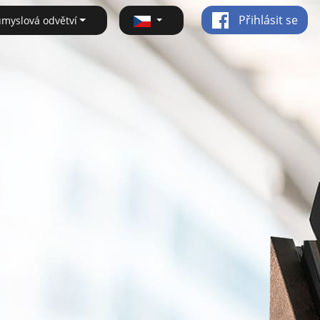
Přihlásit se
ůmyslová odvětví