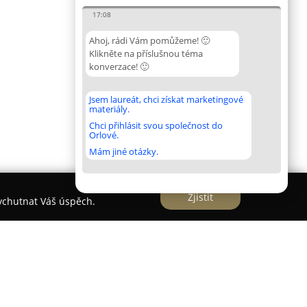
17:08
Ahoj, rádi Vám pomůžeme! 🙂
Klikněte na příslušnou téma
konverzace! 🙂
Jsem laureát, chci získat marketingové
materiály.
Chci přihlásit svou společnost do
Orlové.
Mám jiné otázky.
Zjistit
vychutnat Váš úspěch.