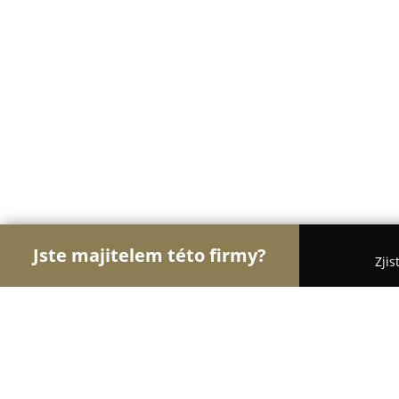
Jste majitelem této firmy?
Zjis
Orlové Potravinářství
Pořadí nejlépe hodnocenýc