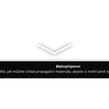
Blahopřejeme!
těte, jak můžete získat propagační materiály, abyste si mohli plně 
h firem.
BIFĒ VAFLE