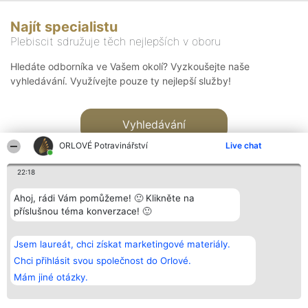
Najít specialistu
Plebiscit sdružuje těch nejlepších v oboru
Hledáte odborníka ve Vašem okolí? Vyzkoušejte naše
vyhledávání. Využívejte pouze ty nejlepší služby!
Vyhledávání
ORLOVÉ Potravinářství
Live chat
22:18
Ahoj, rádi Vám pomůžeme! 🙂 Klikněte na
příslušnou téma konverzace! 🙂
Organizátor hlasování
Plebiscyt
Kontakt
Bright Side Solutions sp. z o.
Vítězové
Kontakt
Jsem laureát, chci získat marketingové materiály.
o. sp. k.
Seznam všech
ul. Ruska 22
laureátů
Chci přihlásit svou společnost do Orlové.
Wrocław 50-079
Zásady
Mám jiné otázky.
KRS 0000749100 | Regon
Pravidla
381313360 | NIP 8943132676
Zásady
ochrany
osobních údajů