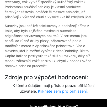
receptury, což vytváří specifický kulinářský zážitek.
Podstatnou součástí nabídky je vlastní produkce
čerstvých těstovin, omáček či masové salsiccie, jež
přispívají k výrazné chuti a vysoké kvalitě zdejších jídel.
Suroviny jsou pečlivě selektovány a pocházejí přímo z
Itálie, aby byla zajištěna maximální autenticita i
originálnost servírovaných pokrmů. V sortimentu jsou
například různé druhy pizzy, připravované podle
tradičních metod z Apeninského poloostrova. Vedle
hlavních jídel je možné vybírat z denní nabídky. Bistro
Capito Italiano poskytuje také službu rozvozu, díky níž
mohou zákazníci zažít italskou kuchyni v pohodlí svého
domova nebo na pracovišti.
Zdroje pro výpočet hodnocení:
K těmto údajům mají přístup pouze přihlášení
uživatelé.
Klikněte sem pro přihlášení.
Jste majitelem této firmy
?