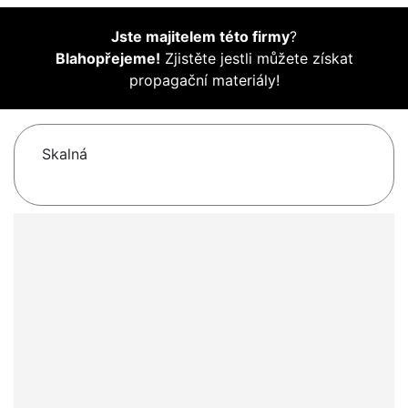
Jste majitelem této firmy
?
Blahopřejeme!
Zjistěte jestli můžete získat
propagační materiály!
Skalná