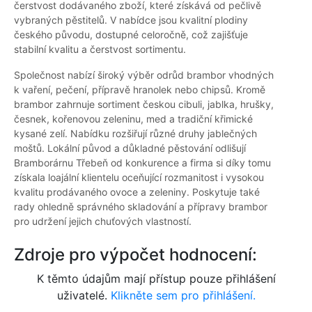
čerstvost dodávaného zboží, které získává od pečlivě
vybraných pěstitelů. V nabídce jsou kvalitní plodiny
českého původu, dostupné celoročně, což zajišťuje
stabilní kvalitu a čerstvost sortimentu.
Společnost nabízí široký výběr odrůd brambor vhodných
k vaření, pečení, přípravě hranolek nebo chipsů. Kromě
brambor zahrnuje sortiment českou cibuli, jablka, hrušky,
česnek, kořenovou zeleninu, med a tradiční křimické
kysané zelí. Nabídku rozšiřují různé druhy jablečných
moštů. Lokální původ a důkladné pěstování odlišují
Bramborárnu Třebeň od konkurence a firma si díky tomu
získala loajální klientelu oceňující rozmanitost i vysokou
kvalitu prodávaného ovoce a zeleniny. Poskytuje také
rady ohledně správného skladování a přípravy brambor
pro udržení jejich chuťových vlastností.
Zdroje pro výpočet hodnocení:
K těmto údajům mají přístup pouze přihlášení
uživatelé.
Klikněte sem pro přihlášení.