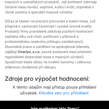
masných a uzenářských produktů. Její sortiment zahrnuje
čerstvé maso hovězí, vepřové, kuřecí i krůtí, doplněné o
různé uzeniny a speciální masové výrobky.
Důraz je kladen na precizní porcování a balení masa, což
přispívá k zachování čerstvosti i vysoké úrovně kvality.
Produkty firmy pravidelně získávají pozitivní hodnocení
zejména díky své chuti, pečlivosti v přípravě a
profesionálnímu osobnímu přístupu zaměstnanců.
Dlouholetá praxe a zaměření na spokojenost klientely
zajišťují
Charlys, s.r.o.
pevné postavení mezi předními
regionálními dodavateli masa a masných výrobků.
Společnost klade důraz na kvalitní suroviny i celkovou
příjemnou zkušenost při nákupu.
Zdroje pro výpočet hodnocení:
K těmto údajům mají přístup pouze přihlášení
uživatelé.
Klikněte sem pro přihlášení.
Jste majitelem této firmy
?