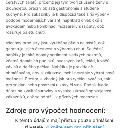
čerstvých salátů, přičemž její tým tvoří zkušené ženy s
dlouholetou praxí v oblasti gastronomie a studené
kuchyně. Pro zákazníky je k dispozici také širší výběr v
podobě modernějších variant, například chlebíčků s
avokádem nebo kombinací mozzarelly s rajčaty, což
rozšiřuje paletu chutí.
Všechny produkty jsou vyráběny přímo na místě, což
garantuje jejich čerstvost a výbornou chuť. Součástí
nabídky je také bohatý sortiment sladkých pokrmů,
včetně domácích pudinků, ovesných kaší, rolád, koláčů,
závinů a dalšího pečiva. Nabídka je pravidelně
obměňována, aby si zákazníci mohli neustále vybírat nové
možnosti. Prostor je vhodný jak pro rychlou svačinu, tak i
pro snídani nebo posezení u kávy či vína. Podnik klade
důraz na kvalitní suroviny a vysokou úroveň spokojenosti
zákazníků, což se odráží i v příznivých recenzích.
Zdroje pro výpočet hodnocení:
K těmto údajům mají přístup pouze přihlášení
uživatelé.
Klikněte sem pro přihlášení.