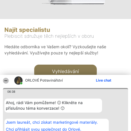
Najít specialistu
Plebiscit sdružuje těch nejlepších v oboru
Hledáte odborníka ve Vašem okolí? Vyzkoušejte naše
vyhledávání. Využívejte pouze ty nejlepší služby!
Vyhledávání
ORLOVÉ Potravinářství
Live chat
06:38
Ahoj, rádi Vám pomůžeme! 🙂 Klikněte na
příslušnou téma konverzace! 🙂
Organizátor hlasování
Plebiscyt
Kontakt
Bright Side Solutions sp. z o.
Vítězové
Kontakt
Jsem laureát, chci získat marketingové materiály.
o. sp. k.
Seznam všech
ul. Ruska 22
laureátů
Chci přihlásit svou společnost do Orlové.