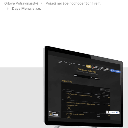
Orlové Potravinářství
Pořadí nejlépe hodnocených firem.
Days Menu, s.r.o.