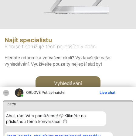
Najít specialistu
Plebiscit sdružuje těch nejlepších v oboru
Hledáte odborníka ve Vašem okolí? Vyzkoušejte naše
vyhledávání. Využívejte pouze ty nejlepší služby!
Vyhledávání
ORLOVÉ Potravinářství
Live chat
03:28
Ahoj, rádi Vám pomůžeme! 🙂 Klikněte na
příslušnou téma konverzace! 🙂
Organizátor hlasování
Plebiscyt
Kontakt
Bright Side Solutions sp. z o.
Vítězové
Kontakt