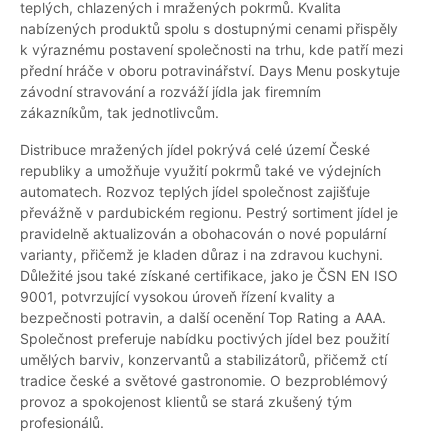
teplých, chlazených i mražených pokrmů. Kvalita
nabízených produktů spolu s dostupnými cenami přispěly
k výraznému postavení společnosti na trhu, kde patří mezi
přední hráče v oboru potravinářství. Days Menu poskytuje
závodní stravování a rozváží jídla jak firemním
zákazníkům, tak jednotlivcům.
Distribuce mražených jídel pokrývá celé území České
republiky a umožňuje využití pokrmů také ve výdejních
automatech. Rozvoz teplých jídel společnost zajišťuje
převážně v pardubickém regionu. Pestrý sortiment jídel je
pravidelně aktualizován a obohacován o nové populární
varianty, přičemž je kladen důraz i na zdravou kuchyni.
Důležité jsou také získané certifikace, jako je ČSN EN ISO
9001, potvrzující vysokou úroveň řízení kvality a
bezpečnosti potravin, a další ocenění Top Rating a AAA.
Společnost preferuje nabídku poctivých jídel bez použití
umělých barviv, konzervantů a stabilizátorů, přičemž ctí
tradice české a světové gastronomie. O bezproblémový
provoz a spokojenost klientů se stará zkušený tým
profesionálů.