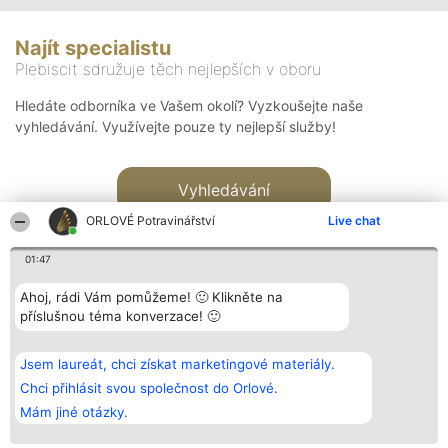
Najít specialistu
Plebiscit sdružuje těch nejlepších v oboru
Hledáte odborníka ve Vašem okolí? Vyzkoušejte naše
vyhledávání. Využívejte pouze ty nejlepší služby!
Vyhledávání
ORLOVÉ Potravinářství
Live chat
01:47
Ahoj, rádi Vám pomůžeme! 🙂 Klikněte na
příslušnou téma konverzace! 🙂
Organizátor hlasování
Plebiscyt
Kontakt
Bright Side Solutions sp. z o.
Vítězové
Kontakt
Jsem laureát, chci získat marketingové materiály.
o. sp. k.
Seznam všech
ul. Ruska 22
laureátů
Chci přihlásit svou společnost do Orlové.
Wrocław 50-079
Zásady
Mám jiné otázky.
KRS 0000749100 | Regon
Pravidla
381313360 | NIP 8943132676
Zásady
ochrany