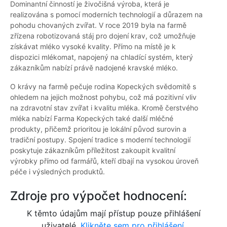
Dominantní činností je živočišná výroba, která je
realizována s pomocí moderních technologií a důrazem na
pohodu chovaných zvířat. V roce 2019 byla na farmě
zřízena robotizovaná stáj pro dojení krav, což umožňuje
získávat mléko vysoké kvality. Přímo na místě je k
dispozici mlékomat, napojený na chladící systém, který
zákazníkům nabízí právě nadojené kravské mléko.
O krávy na farmě pečuje rodina Kopeckých svědomitě s
ohledem na jejich možnost pohybu, což má pozitivní vliv
na zdravotní stav zvířat i kvalitu mléka. Kromě čerstvého
mléka nabízí Farma Kopeckých také další mléčné
produkty, přičemž prioritou je lokální původ surovin a
tradiční postupy. Spojení tradice s moderní technologií
poskytuje zákazníkům příležitost zakoupit kvalitní
výrobky přímo od farmářů, kteří dbají na vysokou úroveň
péče i výsledných produktů.
Zdroje pro výpočet hodnocení:
K těmto údajům mají přístup pouze přihlášení
uživatelé.
Klikněte sem pro přihlášení.