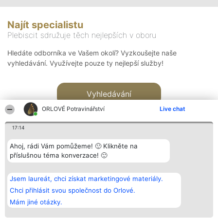
Najít specialistu
Plebiscit sdružuje těch nejlepších v oboru
Hledáte odborníka ve Vašem okolí? Vyzkoušejte naše
vyhledávání. Využívejte pouze ty nejlepší služby!
Vyhledávání
ORLOVÉ Potravinářství
Live chat
17:14
Ahoj, rádi Vám pomůžeme! 🙂 Klikněte na
příslušnou téma konverzace! 🙂
Organizátor hlasování
Plebiscyt
Kontakt
Bright Side Solutions sp. z o.
Vítězové
Kontakt
Jsem laureát, chci získat marketingové materiály.
o. sp. k.
Seznam všech
ul. Ruska 22
laureátů
Chci přihlásit svou společnost do Orlové.
Wrocław 50-079
Zásady
Mám jiné otázky.
KRS 0000749100 | Regon
Pravidla
381313360 | NIP 8943132676
Zásady
ochrany