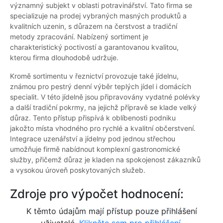
významný subjekt v oblasti potravinářství. Tato firma se
specializuje na prodej vybraných masných produktů a
kvalitních uzenin, s důrazem na čerstvost a tradiční
metody zpracování. Nabízený sortiment je
charakteristický poctivostí a garantovanou kvalitou,
kterou firma dlouhodobě udržuje.
Kromě sortimentu v řeznictví provozuje také jídelnu,
známou pro pestrý denní výběr teplých jídel i domácích
specialit. V této jídelně jsou připravovány vydatné polévky
a další tradiční pokrmy, na jejichž přípravě se klade velký
důraz. Tento přístup přispívá k oblíbenosti podniku
jakožto místa vhodného pro rychlé a kvalitní občerstvení.
Integrace uzenářství a jídelny pod jednou střechou
umožňuje firmě nabídnout komplexní gastronomické
služby, přičemž důraz je kladen na spokojenost zákazníků
a vysokou úroveň poskytovaných služeb.
Zdroje pro výpočet hodnocení:
K těmto údajům mají přístup pouze přihlášení