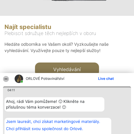
Najít specialistu
Plebiscit sdružuje těch nejlepších v oboru
Hledáte odborníka ve Vašem okolí? Vyzkoušejte naše
vyhledávání. Využívejte pouze ty nejlepší služby!
Vyhledávání
ORLOVÉ Potravinářství
Live chat
04:11
Ahoj, rádi Vám pomůžeme! 🙂 Klikněte na
příslušnou téma konverzace! 🙂
Organizátor hlasování
Plebiscyt
Kontakt
Bright Side Solutions sp. z o.
Vítězové
Kontakt
Jsem laureát, chci získat marketingové materiály.
o. sp. k.
Seznam všech
ul. Ruska 22
laureátů
Chci přihlásit svou společnost do Orlové.
Wrocław 50-079
Zásady