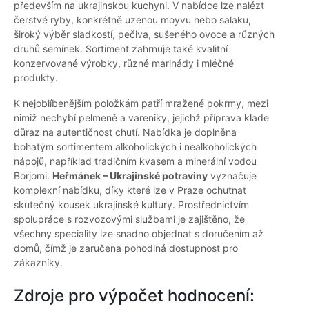
především na ukrajinskou kuchyni. V nabídce lze nalézt
čerstvé ryby, konkrétně uzenou moyvu nebo salaku,
široký výběr sladkostí, pečiva, sušeného ovoce a různých
druhů semínek. Sortiment zahrnuje také kvalitní
konzervované výrobky, různé marinády i mléčné
produkty.
K nejoblíbenějším položkám patří mražené pokrmy, mezi
nimiž nechybí pelmeně a vareniky, jejichž příprava klade
důraz na autentičnost chutí. Nabídka je doplněna
bohatým sortimentem alkoholických i nealkoholických
nápojů, například tradičním kvasem a minerální vodou
Borjomi.
Heřmánek – Ukrajinské potraviny
vyznačuje
komplexní nabídku, díky které lze v Praze ochutnat
skutečný kousek ukrajinské kultury. Prostřednictvím
spolupráce s rozvozovými službami je zajištěno, že
všechny speciality lze snadno objednat s doručením až
domů, čímž je zaručena pohodlná dostupnost pro
zákazníky.
Zdroje pro výpočet hodnocení: