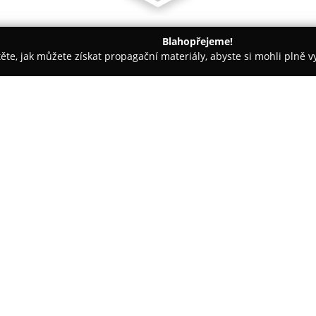
Blahopřejeme!
těte, jak můžete získat propagační materiály, abyste si mohli plně 
h firem.
Beavia
O společnosti:
Beavia
představuje českou fir
fermentovaných rostlinných pot
produkty jako kimchi, miso, h
Společnost dbá na poctivé slož
přidané konzervanty, barviva, a
metodách s důrazem na přirozen
vysokou standardizaci jednotli
Firma klade důraz nejen na kvali