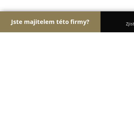
Jste majitelem této firmy?
Zjis
Orlové Potravinářství
Pořadí nejlépe hodnocenýc
Beavia
9
(61)
Divišov, Všechlapy 68, Všechlapy
Zobrazit telefonní číslo