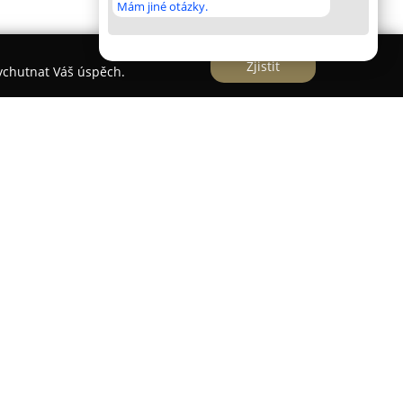
Mám jiné otázky.
Zjistit
vychutnat Váš úspěch.
mu zaměřenou na produkci veganských a bio
ravin vysoké kvality. Ve svém sortimentu nabízí
ummus, kvašenou červenou řepu či bylinné nápoje.
ení a v jejích výrobcích nejsou obsaženy žádné
ni cukr. Výroba je založena na tradičních
ou fermentaci, což přináší originální chuť i
vých produktů.
tu, ale i na udržitelnost, což se projevuje