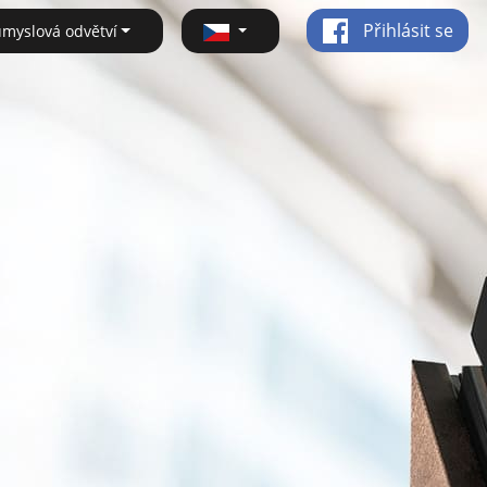
Přihlásit se
ůmyslová odvětví