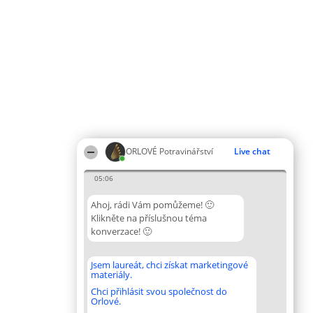
ORLOVÉ Potravinářství
Live chat
05:06
Ahoj, rádi Vám pomůžeme! 🙂
Klikněte na příslušnou téma
konverzace! 🙂
Jsem laureát, chci získat marketingové
materiály.
Chci přihlásit svou společnost do
Orlové.