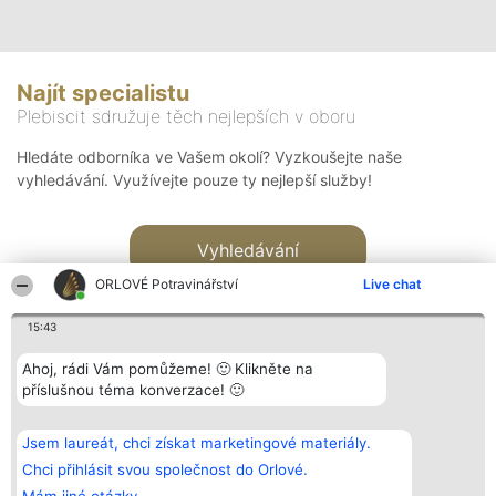
Najít specialistu
Plebiscit sdružuje těch nejlepších v oboru
Hledáte odborníka ve Vašem okolí? Vyzkoušejte naše
vyhledávání. Využívejte pouze ty nejlepší služby!
Vyhledávání
ORLOVÉ Potravinářství
Live chat
15:43
Ahoj, rádi Vám pomůžeme! 🙂 Klikněte na
příslušnou téma konverzace! 🙂
Organizátor hlasování
Plebiscyt
Kontakt
Bright Side Solutions sp. z o.
Vítězové
Kontakt
Jsem laureát, chci získat marketingové materiály.
o. sp. k.
Seznam všech
ul. Ruska 22
laureátů
Chci přihlásit svou společnost do Orlové.
Wrocław 50-079
Zásady
KRS 0000749100 | Regon
Pravidla