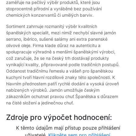
zaměřuje na pečlivý výběr produktů, které jsou
stoprocentně přírodní a vyráběné bez používání
chemických konzervantů či umělých barviv.
Sortiment zahrnuje rozmanitý výběr kvalitních
španělských specialit, mezi nimiž nechybí slavné jamón
serrano, ibérico, sušené salámy ani extra panenské
olivové oleje. Firma klade důraz na autenticitu a
spolupracuje výhradně s menšími španělskými výrobci,
což zaručuje, že se na český trh dostávají produkty
vynikající kvality, připravované podle tradičních postupů.
Oddanost tradičnímu řemeslu a vášeň pro španělskou
kuchyni tvoří hlavní rozdílové znaky této společnosti. K
hlavním přednostem patří rychlé dodání a vysoká úroveň
nabízených výrobků. Jamón umožňuje českým
zákazníkům ochutnat pravou chuť Španělska s důrazem
na čisté složení a jedinečnou chuť.
Zdroje pro výpočet hodnocení:
K těmto údajům mají přístup pouze přihlášení
uživatelé.
Klikněte sem pro přihlášení.