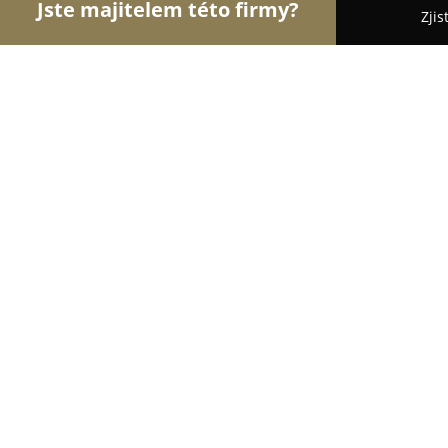
Jste majitelem této firmy?
Zjis
Orlové Potravinářství
Pořadí nejlépe hodnocenýc
Karel Turek
8.2
(17)
Přelouč, Jiráskova 633
Zobrazit telefonní číslo