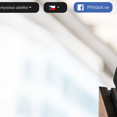
Přihlásit se
ůmyslová odvětví