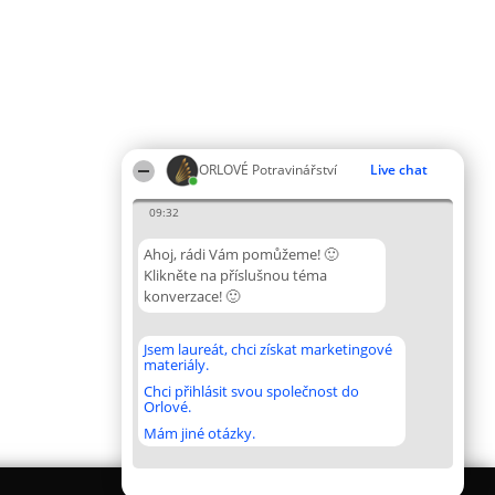
ORLOVÉ Potravinářství
Live chat
09:32
Ahoj, rádi Vám pomůžeme! 🙂
Klikněte na příslušnou téma
konverzace! 🙂
Jsem laureát, chci získat marketingové
materiály.
Chci přihlásit svou společnost do
Orlové.
Mám jiné otázky.