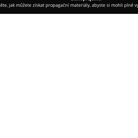
těte, jak můžete získat propagační materiály, abyste si mohli plně 
h firem.
Karel Turek
O společnosti:
Karel Turek
provozuje prodejnu 
Přelouči, která se stabilně prof
smíšeného sortimentu. Provozo
kvalitních výrobků různých kat
i návštěvníků města. Sortiment
zbožím pro domácnost a je ses
Typickým znakem této menší, p
atmosféra. Zákazníci oceňují in
proslulý ochotou a přívětivos
nákupu a celkové spokojenosti 
potřebného sortimentu na jedn