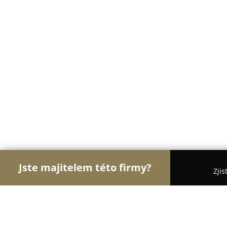
Jste majitelem této firmy?
Zjis
Orlové Potravinářství
Pořadí nejlépe hodnocenýc