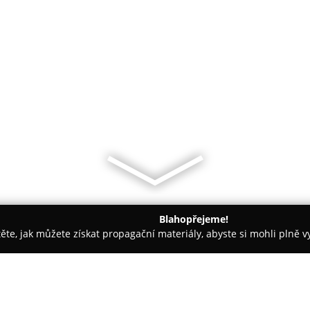
Blahopřejeme!
těte, jak můžete získat propagační materiály, abyste si mohli plně 
h firem.
Kavárna Pišingr (Zmrzka z Červenku)