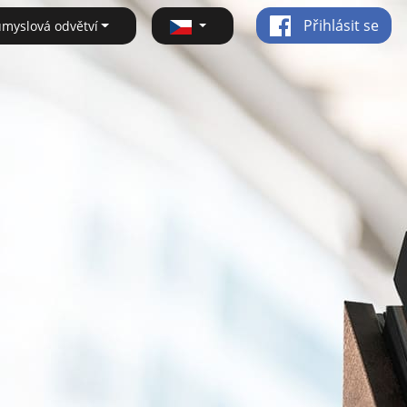
Přihlásit se
ůmyslová odvětví