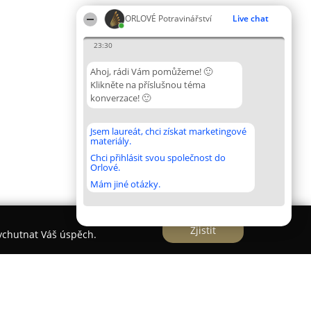
ORLOVÉ Potravinářství
Live chat
23:30
Ahoj, rádi Vám pomůžeme! 🙂
Klikněte na příslušnou téma
konverzace! 🙂
Jsem laureát, chci získat marketingové
materiály.
Chci přihlásit svou společnost do
Orlové.
Mám jiné otázky.
Zjistit
vychutnat Váš úspěch.