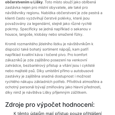
občerstvením u Lišky
. Toto místo slouží jako oblíbená
zastávka nejen pro místní obyvatele, ale také pro
návštěvníky regionu. Nabídka občerstvení je zde pestrá a
klienti často vyzdvihují čerstvé polévky, které jsou
považovány za legendární, stejně jako různé rychlé
pokrmy. Specificky se jedná například o sekanou v
housce, langoše, klobásy nebo smažené řízky.
Kromě rozmanitého jídelního lístku je návštěvníkům k
dispozici také bohatý sortiment nápojů, kam patří
například kvalitní káva i točené pivo. Pro komfort
zákazníků je zde zajištěno posezení na venkovní
zahrádce, bezbariérový přístup a vítání jsou i cyklisté
nebo majitelé psů. Díky umístění přímo u autobusové
zastávky je zajištěna snadná dostupnost i možnost
rychlého nákupu základních potřeb. Přívětivá atmosféra a
ochotný personál bývají zmiňovány jako hlavní přednosti,
díky nimž je návštěva Lišky příjemným zážitkem.
Zdroje pro výpočet hodnocení:
K těmto údajům mají přístup pouze přihlášení