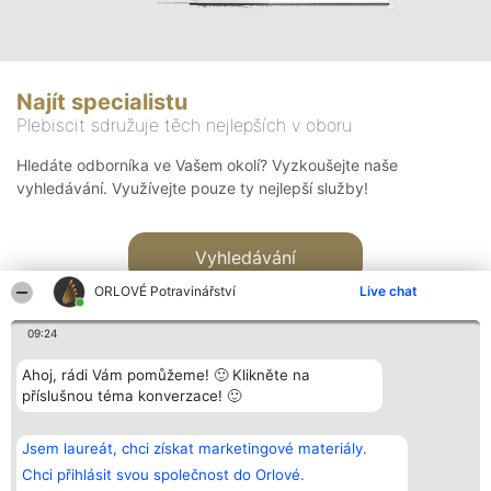
Najít specialistu
Plebiscit sdružuje těch nejlepších v oboru
Hledáte odborníka ve Vašem okolí? Vyzkoušejte naše
vyhledávání. Využívejte pouze ty nejlepší služby!
Vyhledávání
ORLOVÉ Potravinářství
Live chat
09:24
Ahoj, rádi Vám pomůžeme! 🙂 Klikněte na
příslušnou téma konverzace! 🙂
Organizátor hlasování
Plebiscyt
Kontakt
Bright Side Solutions sp. z o.
Vítězové
Kontakt
Jsem laureát, chci získat marketingové materiály.
o. sp. k.
Seznam všech
ul. Ruska 22
laureátů
Chci přihlásit svou společnost do Orlové.
Wrocław 50-079
Zásady