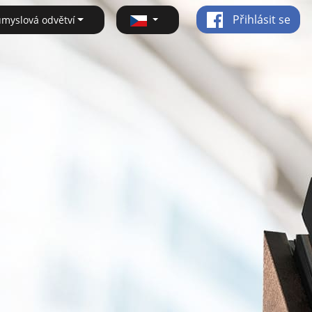
Přihlásit se
ůmyslová odvětví