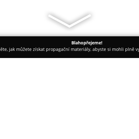
Blahopřejeme!
těte, jak můžete získat propagační materiály, abyste si mohli plně 
h firem.
Orange Plzen
O společnosti:
Společnost
Orange Plzeň
vznikl
firmy zaměřené na distribuci o
vývojem se její areál v Plzni
plně klimatizovanými skladova
zákazníkům. Tento moderní př