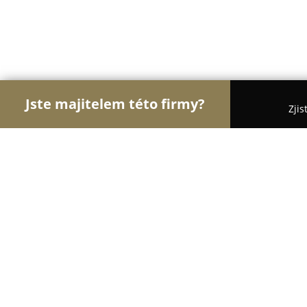
Jste majitelem této firmy?
Zjis
Orlové Potravinářství
Pořadí nejlépe hodnocenýc
Orange Plzen
8.4
(22)