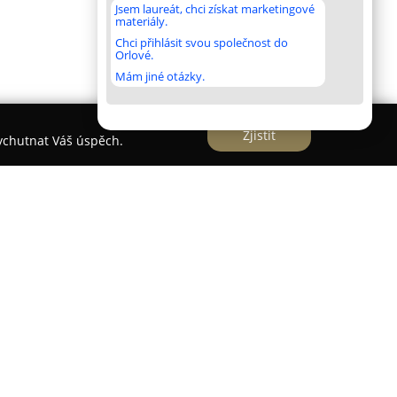
Jsem laureát, chci získat marketingové
materiály.
Chci přihlásit svou společnost do
Orlové.
Mám jiné otázky.
Zjistit
vychutnat Váš úspěch.
a v roce 1991 a patří mezi první velkoobchodní
voce a zeleniny v České republice. Postupným
 Na Roudné stal moderním obchodním centrem s
cími prostory a komfortními zónami určenými
ístup umožňuje zachovávat vysokou úroveň