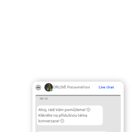
ORLOVÉ Potravinářství
Live chat
06:16
Ahoj, rádi Vám pomůžeme! 🙂
Klikněte na příslušnou téma
konverzace! 🙂