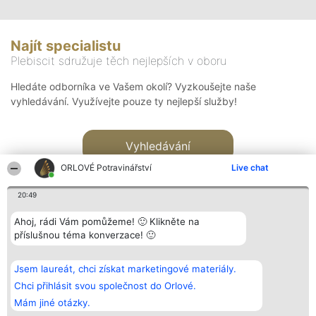
Najít specialistu
Plebiscit sdružuje těch nejlepších v oboru
Hledáte odborníka ve Vašem okolí? Vyzkoušejte naše
vyhledávání. Využívejte pouze ty nejlepší služby!
Vyhledávání
ORLOVÉ Potravinářství
Live chat
20:49
Ahoj, rádi Vám pomůžeme! 🙂 Klikněte na
příslušnou téma konverzace! 🙂
Organizátor hlasování
Plebiscyt
Kontakt
Bright Side Solutions sp. z o.
Vítězové
Kontakt
Jsem laureát, chci získat marketingové materiály.
o. sp. k.
Seznam všech
ul. Ruska 22
laureátů
Chci přihlásit svou společnost do Orlové.
Wrocław 50-079
Zásady
Mám jiné otázky.
KRS 0000749100 | Regon
Pravidla
381313360 | NIP 8943132676
Zásady