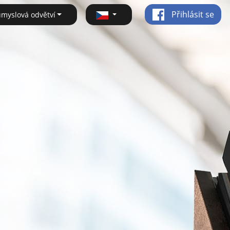
Přihlásit se
ůmyslová odvětví