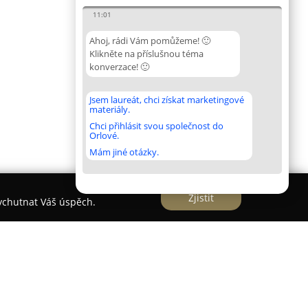
11:01
Ahoj, rádi Vám pomůžeme! 🙂
Klikněte na příslušnou téma
konverzace! 🙂
Jsem laureát, chci získat marketingové
materiály.
Chci přihlásit svou společnost do
Orlové.
Mám jiné otázky.
Zjistit
vychutnat Váš úspěch.