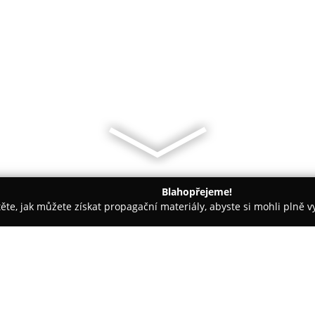
Blahopřejeme!
těte, jak můžete získat propagační materiály, abyste si mohli plně 
h firem.
Potraviny