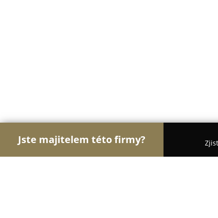
Jste majitelem této firmy?
Zjis
Orlové Potravinářství
Pořadí nejlépe hodnocenýc