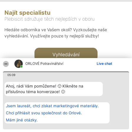
Najít specialistu
Plebiscit sdružuje těch nejlepších v oboru
Hledáte odborníka ve Vašem okolí? Vyzkoušejte naše
vyhledávání. Využívejte pouze ty nejlepší služby!
Vyhledávání
ORLOVÉ Potravinářství
Live chat
05:09
Ahoj, rádi Vám pomůžeme! 🙂 Klikněte na
příslušnou téma konverzace! 🙂
Organizátor hlasování
Plebiscyt
Kontakt
Bright Side Solutions sp. z o.
Vítězové
Kontakt
Jsem laureát, chci získat marketingové materiály.
o. sp. k.
Seznam všech
ul. Ruska 22
laureátů
Chci přihlásit svou společnost do Orlové.
Wrocław 50-079
Zásady
Mám jiné otázky.
KRS 0000749100 | Regon
Pravidla
381313360 | NIP 8943132676
Zásady
ochrany