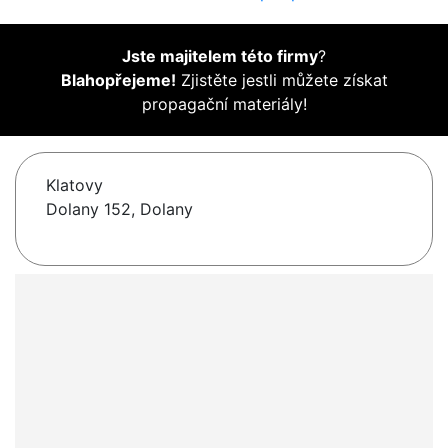
Jste majitelem této firmy
?
Blahopřejeme!
Zjistěte jestli můžete získat
propagační materiály!
Klatovy
Dolany 152, Dolany