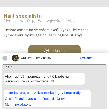
Najít specialistu
Plebiscit sdružuje těch nejlepších v oboru
Hledáte odborníka ve Vašem okolí? Vyzkoušejte naše
vyhledávání. Využívejte pouze ty nejlepší služby!
Vyhledávání
ORLOVÉ Potravinářství
Live chat
13:15
Ahoj, rádi Vám pomůžeme! 🙂 Klikněte na
příslušnou téma konverzace! 🙂
Organizátor hlasování
Plebiscyt
Kontakt
Bright Side Solutions sp. z o.
Vítězové
Kontakt
Jsem laureát, chci získat marketingové materiály.
o. sp. k.
Seznam všech
ul. Ruska 22
laureátů
Chci přihlásit svou společnost do Orlové.
Wrocław 50-079
Zásady
Mám jiné otázky.
KRS 0000749100 | Regon
Pravidla
381313360 | NIP 8943132676
Zásady