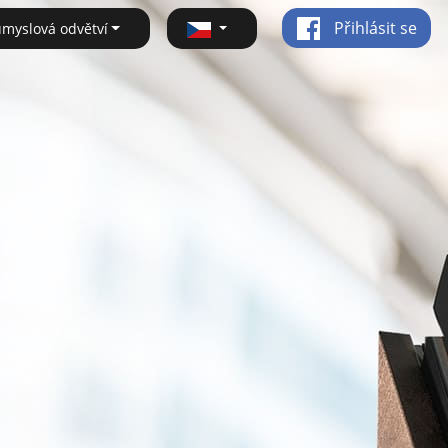
Přihlásit se
ůmyslová odvětví