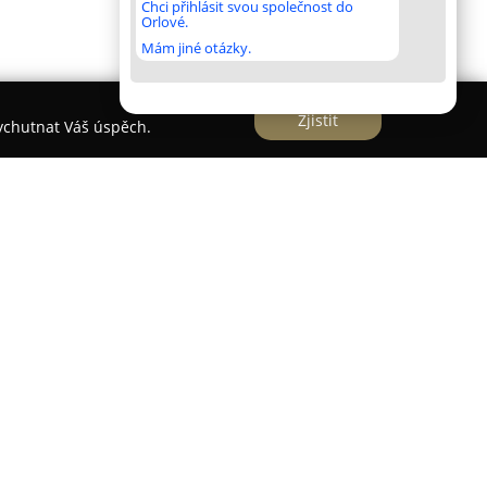
Chci přihlásit svou společnost do
Orlové.
Mám jiné otázky.
Zjistit
vychutnat Váš úspěch.
á společnost, která od roku 1993 působí v oblasti
emž od roku 2016 funguje jako společnost s
 sídlo v Lhotsku u Vizovic ve Zlínském kraji.
e které denně zpracovává až tři tuny hovězího a
kého původu.
sou připravované bez použití dochucovadel a