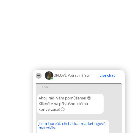
ORLOVÉ Potravinářství
Live chat
15:06
Ahoj, rádi Vám pomůžeme! 🙂
Klikněte na příslušnou téma
konverzace! 🙂
Jsem laureát, chci získat marketingové
materiály.