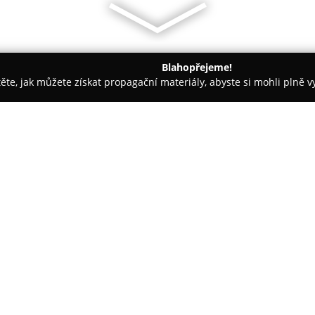
Blahopřejeme!
těte, jak můžete získat propagační materiály, abyste si mohli plně 
h firem.
ŘEZNICTVÍ SINGER s.r.o. - sídlo firmy, výroba
y, výroba
O společnosti:
Řeznictví Singer s.r.o.
je rodinn
výroby masných produktů, přič
ručením omezeným. Firma má své
Disponuje vlastní bourárnou, v
vepřového masa výhradně čes
Výrobky domácího charakteru j