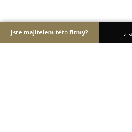
Jste majitelem této firmy?
Zjis
Orlové Potravinářství
Pořadí nejlépe hodnocenýc
ŘEZNICTVÍ SINGER s.r.o. - sídlo firm
8.7
(15)
Vizovice, Lhotsko 8, Lhotsko