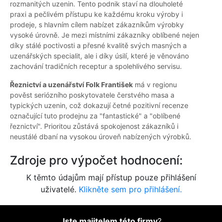
rozmanitých uzenin. Tento podnik staví na dlouholeté
praxi a pečlivém přístupu ke každému kroku výroby i
prodeje, s hlavním cílem nabízet zákazníkům výrobky
vysoké úrovně. Je mezi místními zákazníky oblíbené nejen
díky stálé poctivosti a přesné kvalitě svých masných a
uzenářských specialit, ale i díky úsilí, které je věnováno
zachování tradičních receptur a spolehlivého servisu.
Řeznictví a uzenářství Folk František
má v regionu
pověst seriózního poskytovatele čerstvého masa a
typických uzenin, což dokazují četné pozitivní recenze
označující tuto prodejnu za "fantastické" a "oblíbené
řeznictví". Prioritou zůstává spokojenost zákazníků i
neustálé dbaní na vysokou úroveň nabízených výrobků.
Zdroje pro výpočet hodnocení:
K těmto údajům mají přístup pouze přihlášení
uživatelé.
Klikněte sem pro přihlášení.
Jste majitelem této firmy
?