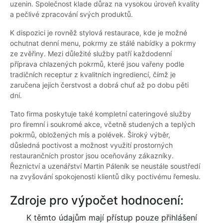
uzenin. Společnost klade důraz na vysokou úroveň kvality
a pečlivé zpracování svých produktů.
K dispozici je rovněž stylová restaurace, kde je možné
ochutnat denní menu, pokrmy ze stálé nabídky a pokrmy
ze zvěřiny. Mezi důležité služby patří každodenní
příprava chlazených pokrmů, které jsou vařeny podle
tradičních receptur z kvalitních ingrediencí, čímž je
zaručena jejich čerstvost a dobrá chuť až po dobu pěti
dní.
Tato firma poskytuje také kompletní cateringové služby
pro firemní i soukromé akce, včetně studených a teplých
pokrmů, obložených mís a polévek. Široký výběr,
důsledná poctivost a možnost využití prostorných
restaurančních prostor jsou oceňovány zákazníky.
Řeznictví a uzenářství Martin Páleník se neustále soustředí
na zvyšování spokojenosti klientů díky poctivému řemeslu.
Zdroje pro výpočet hodnocení:
K těmto údajům mají přístup pouze přihlášení