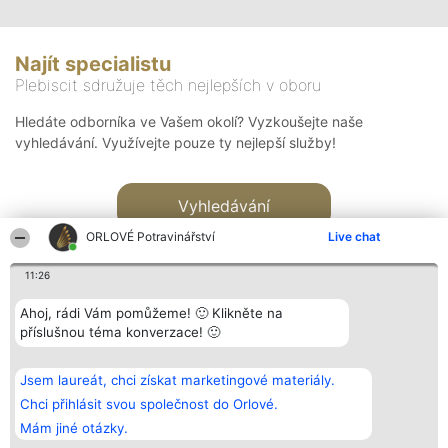
Najít specialistu
Plebiscit sdružuje těch nejlepších v oboru
Hledáte odborníka ve Vašem okolí? Vyzkoušejte naše
vyhledávání. Využívejte pouze ty nejlepší služby!
Vyhledávání
ORLOVÉ Potravinářství
Live chat
11:26
Ahoj, rádi Vám pomůžeme! 🙂 Klikněte na
příslušnou téma konverzace! 🙂
Organizátor hlasování
Plebiscyt
Kontakt
Bright Side Solutions sp. z o.
Vítězové
Kontakt
Jsem laureát, chci získat marketingové materiály.
o. sp. k.
Seznam všech
ul. Ruska 22
laureátů
Chci přihlásit svou společnost do Orlové.
Wrocław 50-079
Zásady
Mám jiné otázky.
KRS 0000749100 | Regon
Pravidla
381313360 | NIP 8943132676
Zásady