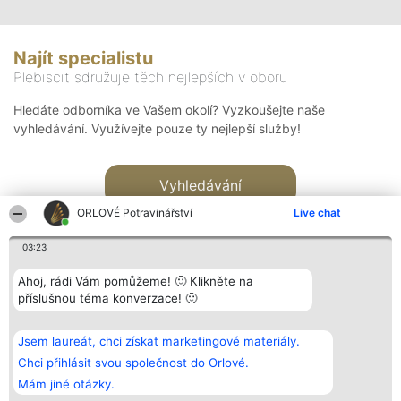
Najít specialistu
Plebiscit sdružuje těch nejlepších v oboru
Hledáte odborníka ve Vašem okolí? Vyzkoušejte naše
vyhledávání. Využívejte pouze ty nejlepší služby!
Vyhledávání
ORLOVÉ Potravinářství
Live chat
03:23
Ahoj, rádi Vám pomůžeme! 🙂 Klikněte na
příslušnou téma konverzace! 🙂
Organizátor hlasování
Plebiscyt
Kontakt
Bright Side Solutions sp. z o.
Vítězové
Kontakt
Jsem laureát, chci získat marketingové materiály.
o. sp. k.
Seznam všech
ul. Ruska 22
laureátů
Chci přihlásit svou společnost do Orlové.
Wrocław 50-079
Zásady
Mám jiné otázky.
KRS 0000749100 | Regon
Pravidla
381313360 | NIP 8943132676
Zásady