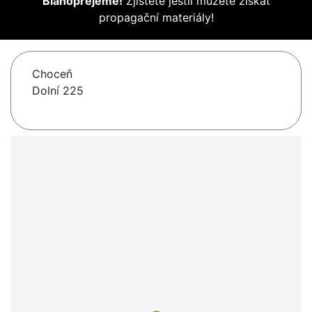
Blahopřejeme!
Zjistěte jestli můžete získat
propagační materiály!
Choceň
Dolní 225