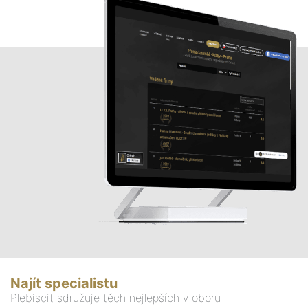
Najít specialistu
Plebiscit sdružuje těch nejlepších v oboru