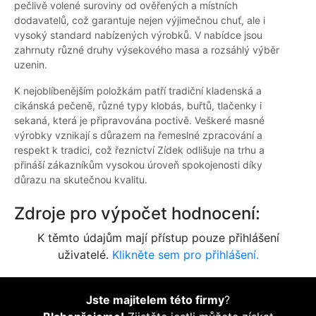
pečlivě volené suroviny od ověřených a místních
dodavatelů, což garantuje nejen výjimečnou chuť, ale i
vysoký standard nabízených výrobků. V nabídce jsou
zahrnuty různé druhy výsekového masa a rozsáhlý výběr
uzenin.
K nejoblíbenějším položkám patří tradiční kladenská a
cikánská pečeně, různé typy klobás, buřtů, tlačenky i
sekaná, která je připravována poctivě. Veškeré masné
výrobky vznikají s důrazem na řemeslné zpracování a
respekt k tradici, což řeznictví Zídek odlišuje na trhu a
přináší zákazníkům vysokou úroveň spokojenosti díky
důrazu na skutečnou kvalitu.
Zdroje pro výpočet hodnocení:
K těmto údajům mají přístup pouze přihlášení
uživatelé.
Klikněte sem pro přihlášení.
Jste majitelem této firmy
?